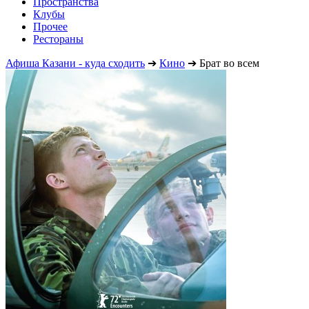
Пространства
Клубы
Прочее
Рестораны
Афиша Казани - куда сходить
➔
Кино
➔
Брат во всем