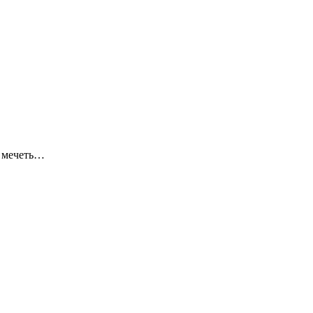
я мечеть…