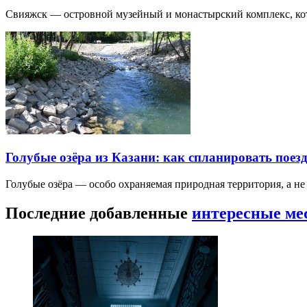
Свияжск — островной музейный и монастырский комплекс, кото
Голубые озёра из Казани: как спланировать поез
Голубые озёра — особо охраняемая природная территория, а н
Последние добавленные
интересные ме