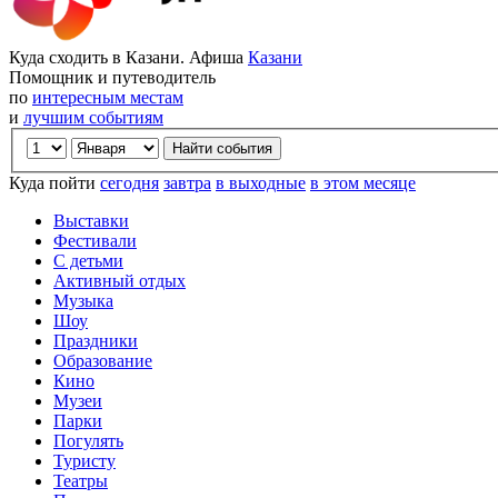
Куда сходить в Казани. Афиша
Казани
Помощник и путеводитель
по
интересным местам
и
лучшим событиям
Куда пойти
сегодня
завтра
в выходные
в этом месяце
Выставки
Фестивали
С детьми
Активный отдых
Музыка
Шоу
Праздники
Образование
Кино
Музеи
Парки
Погулять
Туристу
Театры