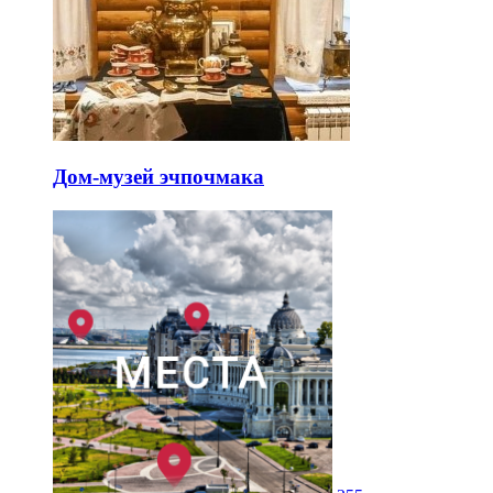
Дом-музей эчпочмака