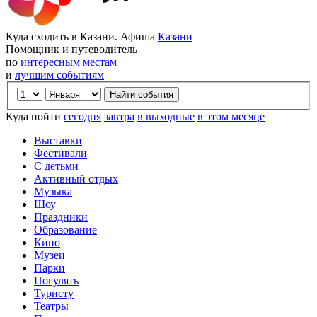
Куда сходить в Казани. Афиша
Казани
Помощник и путеводитель
по
интересным местам
и
лучшим событиям
Куда пойти
сегодня
завтра
в выходные
в этом месяце
Выставки
Фестивали
С детьми
Активный отдых
Музыка
Шоу
Праздники
Образование
Кино
Музеи
Парки
Погулять
Туристу
Театры