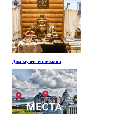
Дом-музей эчпочмака