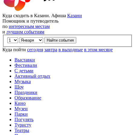
Куда сходить в Казани. Афиша
Казани
Помощник и путеводитель
по
интересным местам
и
лучшим событиям
Куда пойти
сегодня
завтра
в выходные
в этом месяце
Выставки
Фестивали
С детьми
Активный отдых
Музыка
Шоу
Праздники
Образование
Кино
Музеи
Парки
Погулять
Туристу
Театры