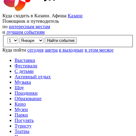
Куда сходить в Казани. Афиша
Казани
Помощник и путеводитель
по
интересным местам
и
лучшим событиям
Куда пойти
сегодня
завтра
в выходные
в этом месяце
Выставки
Фестивали
С детьми
Активный отдых
Музыка
Шоу
Праздники
Образование
Кино
Музеи
Парки
Погулять
Туристу
Театры