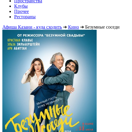
Пространства
Клубы
Прочее
Рестораны
Афиша Казани - куда сходить
➔
Кино
➔
Безумные соседи