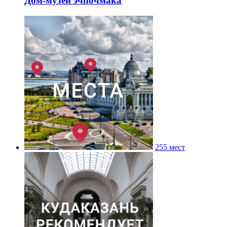
Дом-музей эчпочмака
255 мест