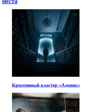
места
Креативный кластер «Адонис»