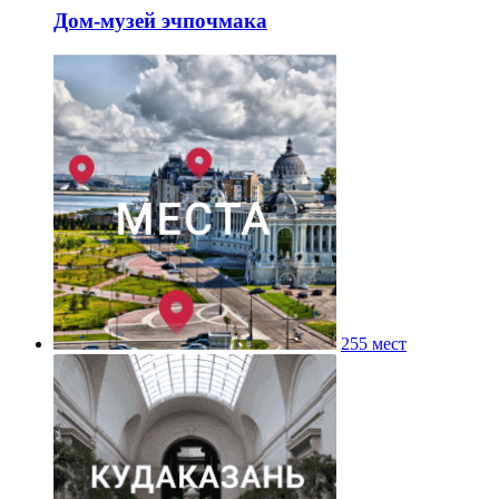
Дом-музей эчпочмака
255 мест