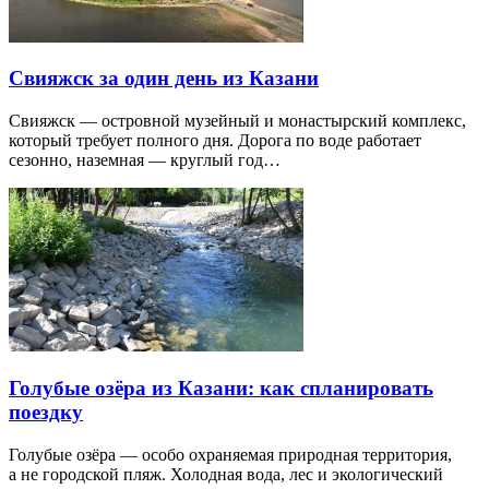
Свияжск за один день из Казани
Свияжск — островной музейный и монастырский комплекс,
который требует полного дня. Дорога по воде работает
сезонно, наземная — круглый год…
Голубые озёра из Казани: как спланировать
поездку
Голубые озёра — особо охраняемая природная территория,
а не городской пляж. Холодная вода, лес и экологический