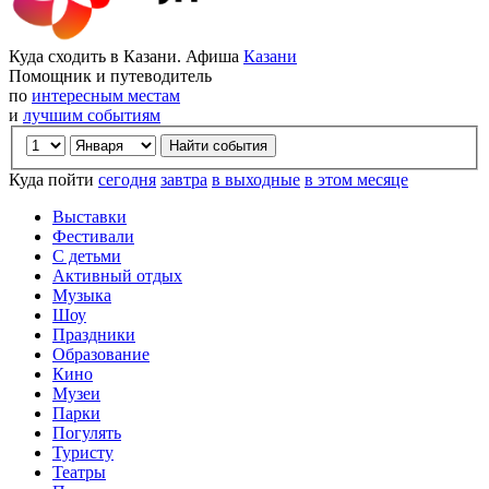
Куда сходить в Казани. Афиша
Казани
Помощник и путеводитель
по
интересным местам
и
лучшим событиям
Куда пойти
сегодня
завтра
в выходные
в этом месяце
Выставки
Фестивали
С детьми
Активный отдых
Музыка
Шоу
Праздники
Образование
Кино
Музеи
Парки
Погулять
Туристу
Театры