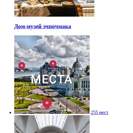
Дом-музей эчпочмака
255 мест