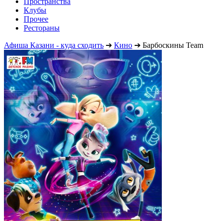
Пространства
Клубы
Прочее
Рестораны
Афиша Казани - куда сходить
➔
Кино
➔
Барбоскины Team