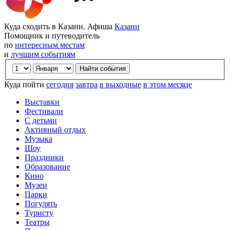
Куда сходить в Казани. Афиша
Казани
Помощник и путеводитель
по
интересным местам
и
лучшим событиям
Куда пойти
сегодня
завтра
в выходные
в этом месяце
Выставки
Фестивали
С детьми
Активный отдых
Музыка
Шоу
Праздники
Образование
Кино
Музеи
Парки
Погулять
Туристу
Театры