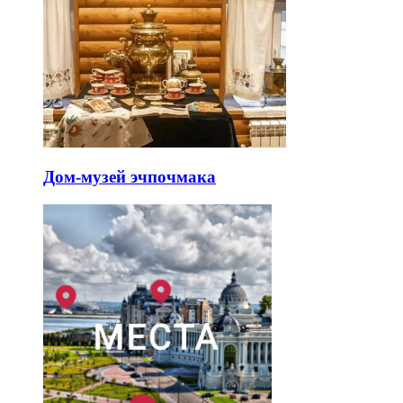
Дом-музей эчпочмака