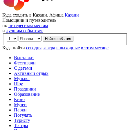
Куда сходить в Казани. Афиша
Казани
Помощник и путеводитель
по
интересным местам
и
лучшим событиям
Куда пойти
сегодня
завтра
в выходные
в этом месяце
Выставки
Фестивали
С детьми
Активный отдых
Музыка
Шоу
Праздники
Образование
Кино
Музеи
Парки
Погулять
Туристу
Театры