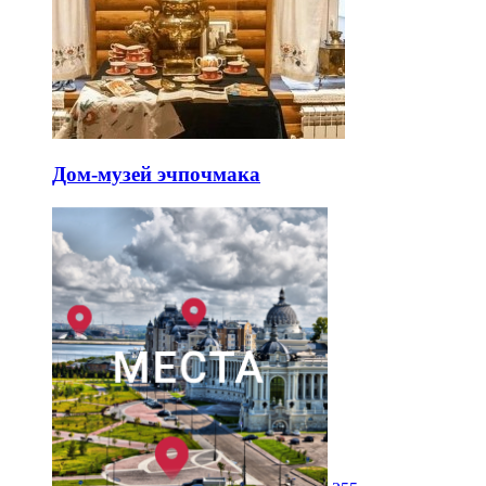
Дом-музей эчпочмака