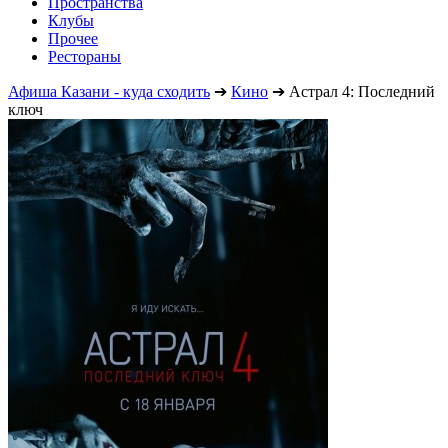
Пространства
Клубы
Прочее
Рестораны
Афиша Казани - куда сходить
➔
Кино
➔
Астрал 4: Последний
ключ