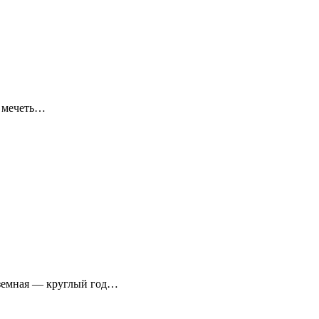
я мечеть…
аземная — круглый год…