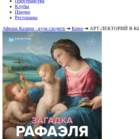
Пространства
Клубы
Прочее
Рестораны
Афиша Казани - куда сходить
➔
Кино
➔
АРТ-ЛЕКТОРИЙ В КИН