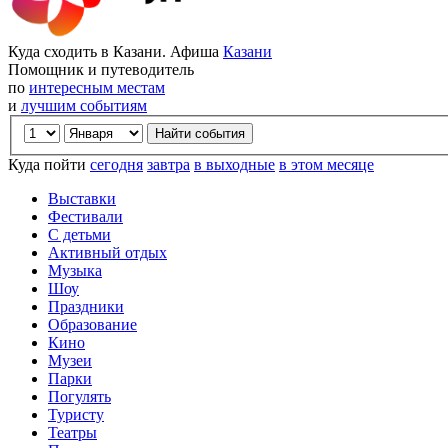
Куда сходить в Казани. Афиша
Казани
Помощник и путеводитель
по
интересным местам
и
лучшим событиям
Куда пойти
сегодня
завтра
в выходные
в этом месяце
Выставки
Фестивали
С детьми
Активный отдых
Музыка
Шоу
Праздники
Образование
Кино
Музеи
Парки
Погулять
Туристу
Театры