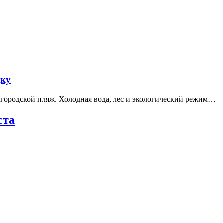
дку
е городской пляж. Холодная вода, лес и экологический режим…
ста