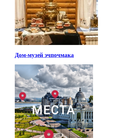
Дом-музей эчпочмака