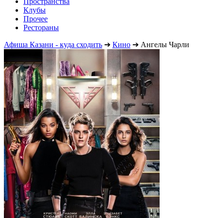
Пространства
Клубы
Прочее
Рестораны
Афиша Казани - куда сходить
➔
Кино
➔
Ангелы Чарли