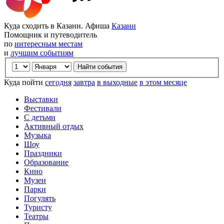
Куда сходить в Казани. Афиша
Казани
Помощник и путеводитель
по
интересным местам
и
лучшим событиям
Куда пойти
сегодня
завтра
в выходные
в этом месяце
Выставки
Фестивали
С детьми
Активный отдых
Музыка
Шоу
Праздники
Образование
Кино
Музеи
Парки
Погулять
Туристу
Театры