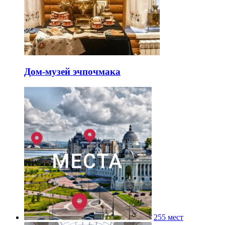
Дом-музей эчпочмака
255 мест