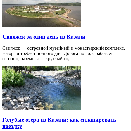
Свияжск за один день из Казани
Свияжск — островной музейный и монастырский комплекс,
который требует полного дня. Дорога по воде работает
сезонно, наземная — круглый год…
Голубые озёра из Казани: как спланировать
поездку