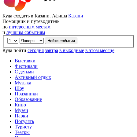
Куда сходить в Казани. Афиша
Казани
Помощник и путеводитель
по
интересным местам
и
лучшим событиям
Куда пойти
сегодня
завтра
в выходные
в этом месяце
Выставки
Фестивали
С детьми
Активный отдых
Музыка
Шоу
Праздники
Образование
Кино
Музеи
Парки
Погулять
Туристу
Театры