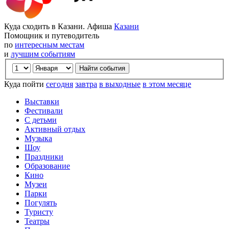
Куда сходить в Казани. Афиша
Казани
Помощник и путеводитель
по
интересным местам
и
лучшим событиям
Куда пойти
сегодня
завтра
в выходные
в этом месяце
Выставки
Фестивали
С детьми
Активный отдых
Музыка
Шоу
Праздники
Образование
Кино
Музеи
Парки
Погулять
Туристу
Театры