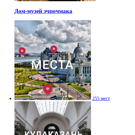
Дом-музей эчпочмака
255 мест