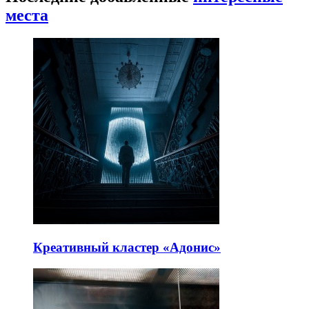
места
Креативный кластер «Адонис»