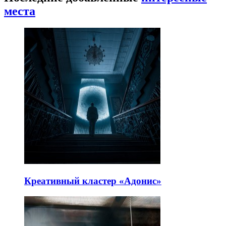
места
Креативный кластер «Адонис»