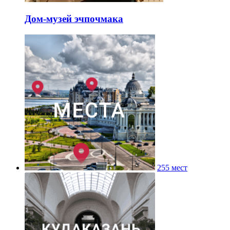
Дом-музей эчпочмака
255 мест