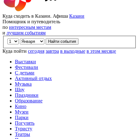
Куда сходить в Казани. Афиша
Казани
Помощник и путеводитель
по
интересным местам
и
лучшим событиям
Куда пойти
сегодня
завтра
в выходные
в этом месяце
Выставки
Фестивали
С детьми
Активный отдых
Музыка
Шоу
Праздники
Образование
Кино
Музеи
Парки
Погулять
Туристу
Театры