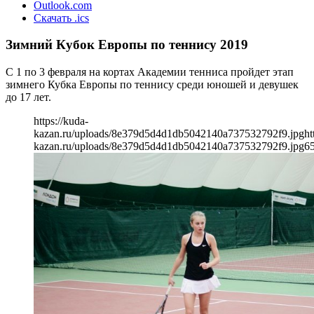
Outlook.com
Скачать .ics
Зимний Кубок Европы по теннису 2019
С 1 по 3 февраля на кортах Академии тенниса пройдет этап
зимнего Кубка Европы по теннису среди юношей и девушек
до 17 лет.
https://kuda-
kazan.ru/uploads/8e379d5d4d1db5042140a737532792f9.jpg
ht
kazan.ru/uploads/8e379d5d4d1db5042140a737532792f9.jpg
6