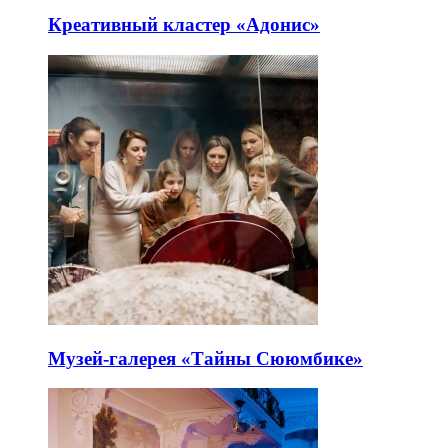
Креативный кластер «Адонис»
Музей-галерея «Тайны Сююмбике»