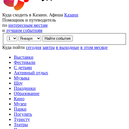
Куда сходить в Казани. Афиша
Казани
Помощник и путеводитель
по
интересным местам
и
лучшим событиям
Куда пойти
сегодня
завтра
в выходные
в этом месяце
Выставки
Фестивали
С детьми
Активный отдых
Музыка
Шоу
Праздники
Образование
Кино
Музеи
Парки
Погулять
Туристу
Театры