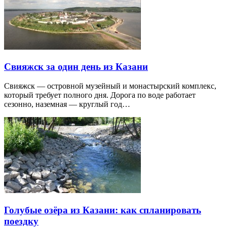
Свияжск за один день из Казани
Свияжск — островной музейный и монастырский комплекс,
который требует полного дня. Дорога по воде работает
сезонно, наземная — круглый год…
Голубые озёра из Казани: как спланировать
поездку