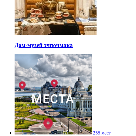
Дом-музей эчпочмака
255 мест