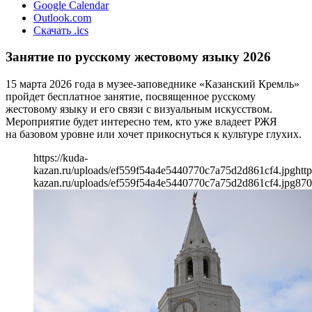
Google Calendar
Outlook.com
Скачать .ics
Занятие по русскому жестовому языку 2026
15 марта 2026 года в музее-заповеднике «Казанский Кремль»
пройдет бесплатное занятие, посвященное русскому
жестовому языку и его связи с визуальным искусством.
Мероприятие будет интересно тем, кто уже владеет РЖЯ
на базовом уровне или хочет прикоснуться к культуре глухих.
https://kuda-
kazan.ru/uploads/ef559f54a4e5440770c7a75d2d861cf4.jpg
http
kazan.ru/uploads/ef559f54a4e5440770c7a75d2d861cf4.jpg
870