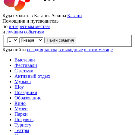
Куда сходить в Казани. Афиша
Казани
Помощник и путеводитель
по
интересным местам
и
лучшим событиям
Куда пойти
сегодня
завтра
в выходные
в этом месяце
Выставки
Фестивали
С детьми
Активный отдых
Музыка
Шоу
Праздники
Образование
Кино
Музеи
Парки
Погулять
Туристу
Театры