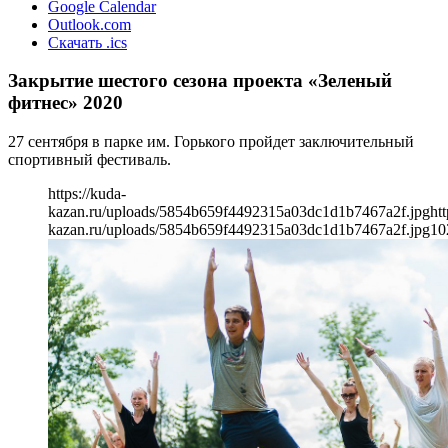
Google Calendar
Outlook.com
Скачать .ics
Закрытие шестого сезона проекта «Зеленый
фитнес» 2020
27 сентября в парке им. Горького пройдет заключительный
спортивный фестиваль.
https://kuda-
kazan.ru/uploads/5854b659f4492315a03dc1d1b7467a2f.jpg
htt
kazan.ru/uploads/5854b659f4492315a03dc1d1b7467a2f.jpg
10