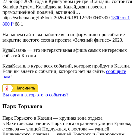
27 ноября 2026 года в Культурном центре «Сайдаш» состоится
Standup Артёма Калайджяна. Калайджян известен
прямолинейной подачей, активной…
https://schema.org/InStock
2026-06-18T12:59:00+03:00
1800
от 1
800
₽
68
1
На нашем сайте вы найдете всю информацию про событие
закрытие шестого сезона проекта «Зеленый фитнес» 2020.
КудаКазань — это интерактивная афиша самых интересных
событий Казани.
КудаКазань в курсе всех событий, которые пройдут в Казани.
Если вы знаете о событии, которого нет на сайте,
сообщите
нам
!
Напомнить
Вы организатор этого события?
Парк Горького
Парк Горького в Казани — крупная зона отдыха
в Вахитовском районе. Парк с юга ограничен улицей Ершова,
с севера — улицей Подлужная, с востока — улицей
Вишневского, с запада — улицей Толстого и Суворовским