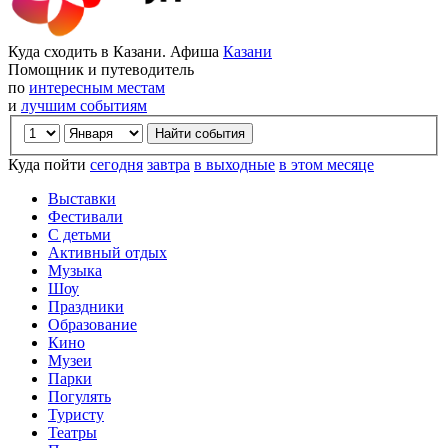
Куда сходить в Казани. Афиша
Казани
Помощник и путеводитель
по
интересным местам
и
лучшим событиям
Куда пойти
сегодня
завтра
в выходные
в этом месяце
Выставки
Фестивали
С детьми
Активный отдых
Музыка
Шоу
Праздники
Образование
Кино
Музеи
Парки
Погулять
Туристу
Театры