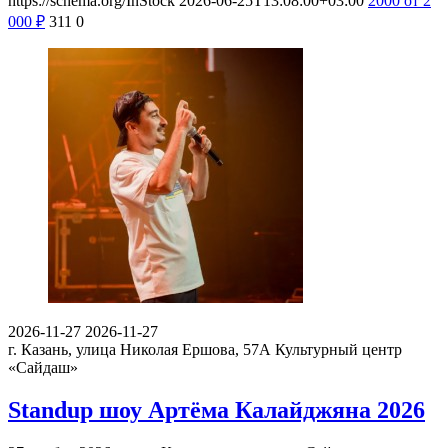
https://schema.org/InStock
2026-06-25T13:08:00+03:00
2000
от 2
000
₽
311
0
2026-11-27
2026-11-27
г. Казань, улица Николая Ершова, 57А
Культурный центр
«Сайдаш»
Standup шоу Артёма Калайджяна 2026