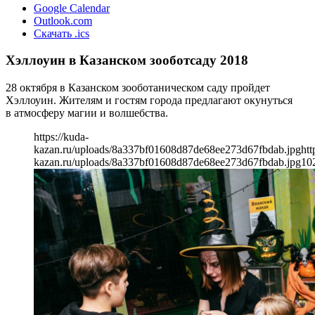
Google Calendar
Outlook.com
Скачать .ics
Хэллоуин в Казанском зооботсаду 2018
28 октября в Казанском зооботаническом саду пройдет
Хэллоуин. Жителям и гостям города предлагают окунуться
в атмосферу магии и волшебства.
https://kuda-
kazan.ru/uploads/8a337bf01608d87de68ee273d67fbdab.jpg
htt
kazan.ru/uploads/8a337bf01608d87de68ee273d67fbdab.jpg
10