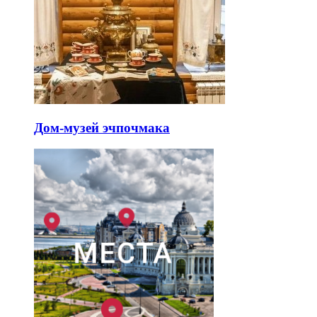
Дом-музей эчпочмака