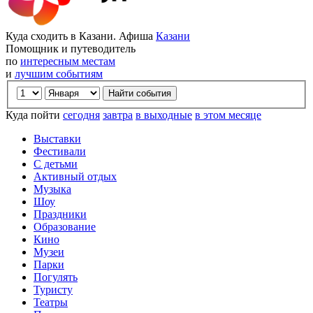
Куда сходить в Казани. Афиша
Казани
Помощник и путеводитель
по
интересным местам
и
лучшим событиям
Куда пойти
сегодня
завтра
в выходные
в этом месяце
Выставки
Фестивали
С детьми
Активный отдых
Музыка
Шоу
Праздники
Образование
Кино
Музеи
Парки
Погулять
Туристу
Театры