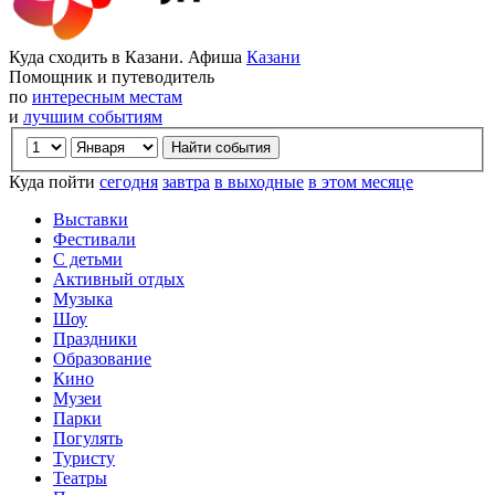
Куда сходить в Казани. Афиша
Казани
Помощник и путеводитель
по
интересным местам
и
лучшим событиям
Куда пойти
сегодня
завтра
в выходные
в этом месяце
Выставки
Фестивали
С детьми
Активный отдых
Музыка
Шоу
Праздники
Образование
Кино
Музеи
Парки
Погулять
Туристу
Театры