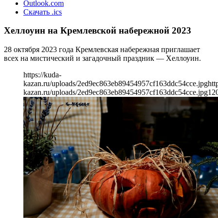
Outlook.com
Скачать .ics
Хеллоуин на Кремлевской набережной 2023
28 октября 2023 года Кремлевская набережная приглашает
всех на мистический и загадочный праздник — Хеллоуин.
https://kuda-
kazan.ru/uploads/2ed9ec863eb89454957cf163ddc54cce.jpg
htt
kazan.ru/uploads/2ed9ec863eb89454957cf163ddc54cce.jpg
12