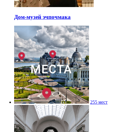
Дом-музей эчпочмака
255 мест