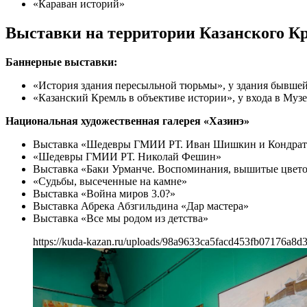
«Караван историй»
Выставки на территории Казанского К
Баннерные выставки:
«История здания пересыльной тюрьмы», у здания бывше
«Казанский Кремль в объективе истории», у входа в Муз
Национальная художественная галерея «Хазинэ»
Выставка «Шедевры ГМИИ РТ. Иван Шишкин и Кондрат
«Шедевры ГМИИ РТ. Николай Фешин»
Выставка «Баки Урманче. Воспоминания, вышитые цвет
«Судьбы, высеченные на камне»
Выставка «Война миров 3.0?»
Выставка Абрека Абзгильдина «Дар мастера»
Выставка «Все мы родом из детства»
https://kuda-kazan.ru/uploads/98a9633ca5facd453fb07176a8d