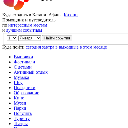
Куда сходить в Казани. Афиша
Казани
Помощник и путеводитель
по
интересным местам
и
лучшим событиям
Куда пойти
сегодня
завтра
в выходные
в этом месяце
Выставки
Фестивали
С детьми
Активный отдых
Музыка
Шоу
Праздники
Образование
Кино
Музеи
Парки
Погулять
Туристу
Театры