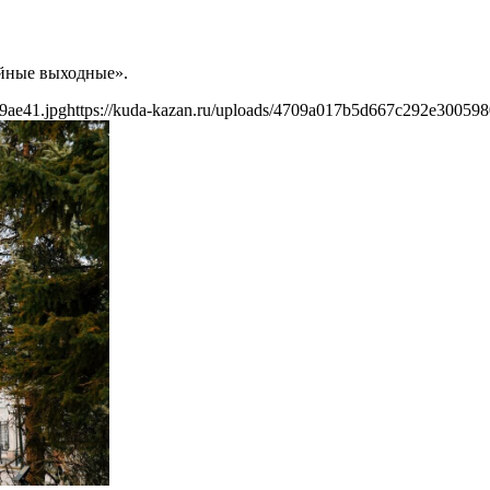
ейные выходные».
9ae41.jpg
https://kuda-kazan.ru/uploads/4709a017b5d667c292e300598