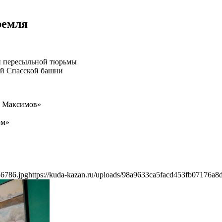
ремля
й пересыльной тюрьмы
ей Спасской башни
 Максимов»
ом»
36786.jpg
https://kuda-kazan.ru/uploads/98a9633ca5facd453fb07176a8