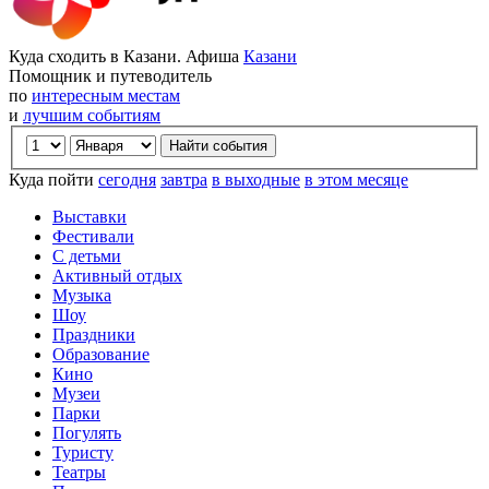
Куда сходить в Казани. Афиша
Казани
Помощник и путеводитель
по
интересным местам
и
лучшим событиям
Куда пойти
сегодня
завтра
в выходные
в этом месяце
Выставки
Фестивали
С детьми
Активный отдых
Музыка
Шоу
Праздники
Образование
Кино
Музеи
Парки
Погулять
Туристу
Театры