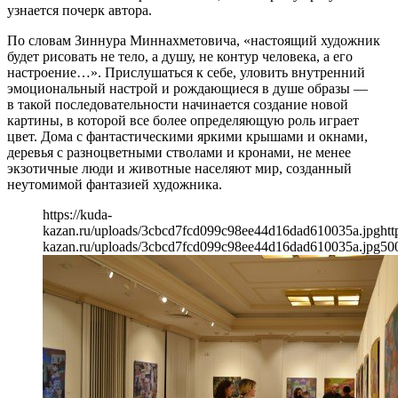
узнается почерк автора.
По словам Зиннура Миннахметовича, «настоящий художник
будет рисовать не тело, а душу, не контур человека, а его
настроение…». Прислушаться к себе, уловить внутренний
эмоциональный настрой и рождающиеся в душе образы —
в такой последовательности начинается создание новой
картины, в которой все более определяющую роль играет
цвет. Дома с фантастическими яркими крышами и окнами,
деревья с разноцветными стволами и кронами, не менее
экзотичные люди и животные населяют мир, созданный
неутомимой фантазией художника.
https://kuda-
kazan.ru/uploads/3cbcd7fcd099c98ee44d16dad610035a.jpg
htt
kazan.ru/uploads/3cbcd7fcd099c98ee44d16dad610035a.jpg
50