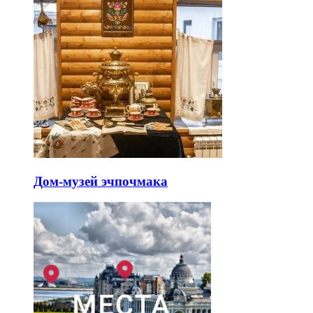
Дом-музей эчпочмака