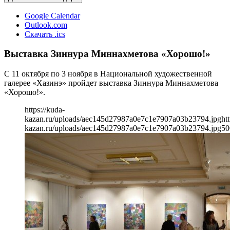
Google Calendar
Outlook.com
Скачать .ics
Выставка Зиннура Миннахметова «Хорошо!»
С 11 октября по 3 ноября в Национальной художественной
галерее «Хазинэ» пройдет выставка Зиннура Миннахметова
«Хорошо!».
https://kuda-
kazan.ru/uploads/aec145d27987a0e7c1e7907a03b23794.jpg
ht
kazan.ru/uploads/aec145d27987a0e7c1e7907a03b23794.jpg
50