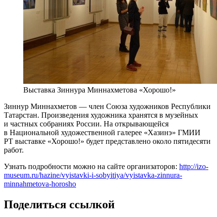
Выставка Зиннура Миннахметова «Хорошо!»
Зиннур Миннахметов — член Союза художников Республики
Татарстан. Произведения художника хранятся в музейных
и частных собраниях России. На открывающейся
в Национальной художественной галерее «Хазинэ» ГМИИ
РТ выставке «Хорошо!» будет представлено около пятидесяти
работ.
Узнать подробности можно на сайте организаторов:
http://izo-
museum.ru/hazine/vyistavki-i-sobyitiya/vyistavka-zinnura-
minnahmetova-horosho
Поделиться ссылкой