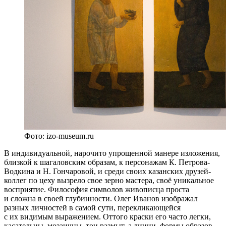
Фото: izo-museum.ru
В индивидуальной, нарочито упрощенной манере изложения,
близкой к шагаловским образам, к персонажам К. Петрова-
Водкина и Н. Гончаровой, и среди своих казанских друзей-
коллег по цеху вызрело свое зерно мастера, своё уникальное
восприятие. Философия символов живописца проста
и сложна в своей глубинности. Олег Иванов изображал
разных личностей в самой сути, перекликающейся
с их видимым выражением. Оттого краски его часто легки,
касательны, мозаичны, тон размыт, а линии, формы образов