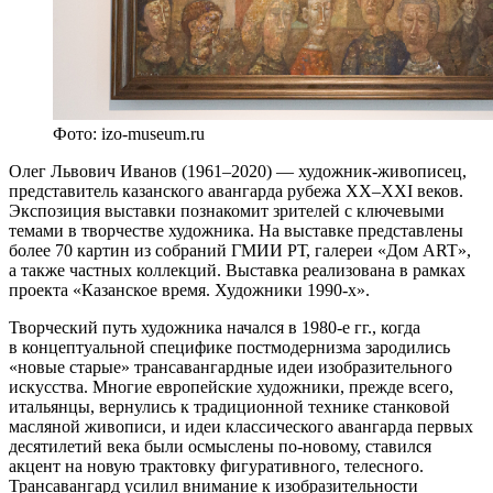
Фото: izo-museum.ru
Олег Львович Иванов (1961–2020) — художник-живописец,
представитель казанского авангарда рубежа XX–XXI веков.
Экспозиция выставки познакомит зрителей с ключевыми
темами в творчестве художника. На выставке представлены
более 70 картин из собраний ГМИИ РТ, галереи «Дом ART»,
а также частных коллекций. Выставка реализована в рамках
проекта «Казанское время. Художники 1990-х».
Творческий путь художника начался в 1980-е гг., когда
в концептуальной специфике постмодернизма зародились
«новые старые» трансавангардные идеи изобразительного
искусства. Многие европейские художники, прежде всего,
итальянцы, вернулись к традиционной технике станковой
масляной живописи, и идеи классического авангарда первых
десятилетий века были осмыслены по-новому, ставился
акцент на новую трактовку фигуративного, телесного.
Трансавангард усилил внимание к изобразительности