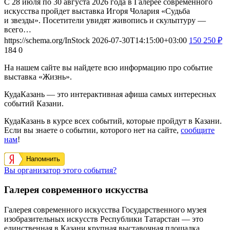
С 28 июля по 30 августа 2026 года в Галерее современного
искусства пройдет выставка Игоря Чолария «Судьба
и звезды». Посетители увидят живопись и скульптуру —
всего…
https://schema.org/InStock
2026-07-30T14:15:00+03:00
150
250
₽
184
0
На нашем сайте вы найдете всю информацию про событие
выставка «Жизнь».
КудаКазань — это интерактивная афиша самых интересных
событий Казани.
КудаКазань в курсе всех событий, которые пройдут в Казани.
Если вы знаете о событии, которого нет на сайте,
сообщите
нам
!
Напомнить
Вы организатор этого события?
Галерея современного искусства
Галерея современного искусства Государственного музея
изобразительных искусств Республики Татарстан — это
единственная в Казани крупная выставочная площадка,