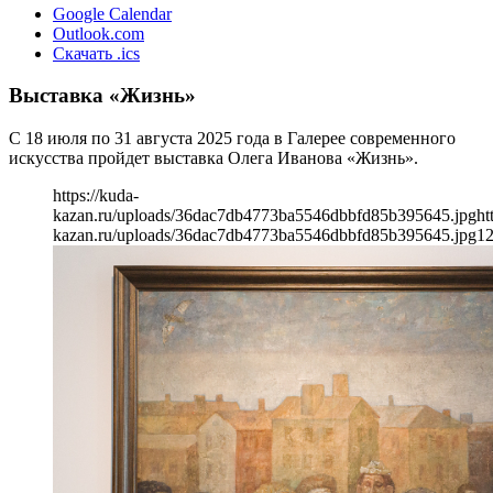
Google Calendar
Outlook.com
Скачать .ics
Выставка «Жизнь»
С 18 июля по 31 августа 2025 года в Галерее современного
искусства пройдет выставка Олега Иванова «Жизнь».
https://kuda-
kazan.ru/uploads/36dac7db4773ba5546dbbfd85b395645.jpg
ht
kazan.ru/uploads/36dac7db4773ba5546dbbfd85b395645.jpg
1