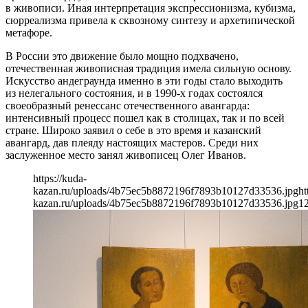
в живописи. Иная интерпретация экспрессионизма, кубизма,
сюрреализма привела к сквозному синтезу и архетипической
метафоре.
В России это движение было мощно подхвачено,
отечественная живописная традиция имела сильную основу.
Искусство андеграунда именно в эти годы стало выходить
из нелегального состояния, и в 1990-х годах состоялся
своеобразный ренессанс отечественного авангарда:
интенсивный процесс пошел как в столицах, так и по всей
стране. Широко заявил о себе в это время и казанский
авангард, дав плеяду настоящих мастеров. Среди них
заслуженное место занял живописец Олег Иванов.
https://kuda-
kazan.ru/uploads/4b75ec5b8872196f7893b10127d33536.jpg
ht
kazan.ru/uploads/4b75ec5b8872196f7893b10127d33536.jpg
1