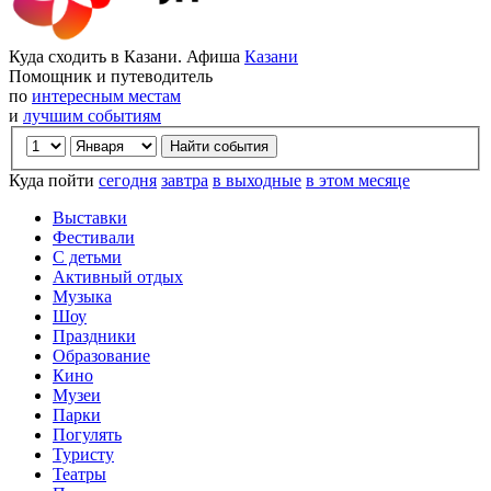
Куда сходить в Казани. Афиша
Казани
Помощник и путеводитель
по
интересным местам
и
лучшим событиям
Куда пойти
сегодня
завтра
в выходные
в этом месяце
Выставки
Фестивали
С детьми
Активный отдых
Музыка
Шоу
Праздники
Образование
Кино
Музеи
Парки
Погулять
Туристу
Театры