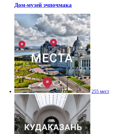
Дом-музей эчпочмака
255 мест