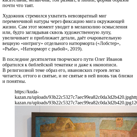
почти что таят.
Художник стремился ухватить невозвратный миг
переменчивой натуры через фиксацию мига окружающей
жизни. Сам этот момент уводит в меланхолию осмысления
или, будто заглядывая сквозь художественную лупу,
увеличивает и приближает детали, даёт очаровательную
вещную «интригу» отдельного натюрморта («Лобстер»,
«Рыба», «Натюрморт с рыбой», 2019).
В последние десятилетия творческого пути Олег Иванов
обратился к библейской тематике и даже к иконописи.
В религиозной теме образ его, ивановских героев легко
читается, оттого и святые, и не святые в ней вновь так близки
и понятны.
https://kuda-
kazan.ru/uploads/93b22c5327c7aec99ea82c0da3d2b420.jpg
htt
kazan.ru/uploads/93b22c5327c7aec99ea82c0da3d2b420.jpg
12