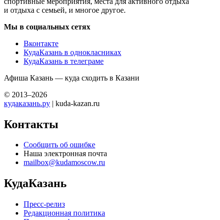
спортивные мероприятия, места для активного отдыха
и отдыха с семьей, и многое другое.
Мы в социальных сетях
Вконтакте
КудаКазань в однокласниках
КудаКазань в телеграме
Афиша Казань — куда сходить в Казани
© 2013–2026
кудаказань.ру
| kuda-kazan.ru
Контакты
Сообщить об ошибке
Наша электронная почта
mailbox@kudamoscow.ru
КудаКазань
Пресс-релиз
Редакционная политика