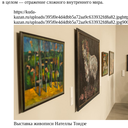
в целом — отражение сложного внутреннего мира.
https://kuda-
kazan.ru/uploads/395f0e4d4dbb5a72aa9c633932fd8a82.jpg
htt
kazan.ru/uploads/395f0e4d4dbb5a72aa9c633932fd8a82.jpg
90
Выставка живописи Нателлы Тоидзе