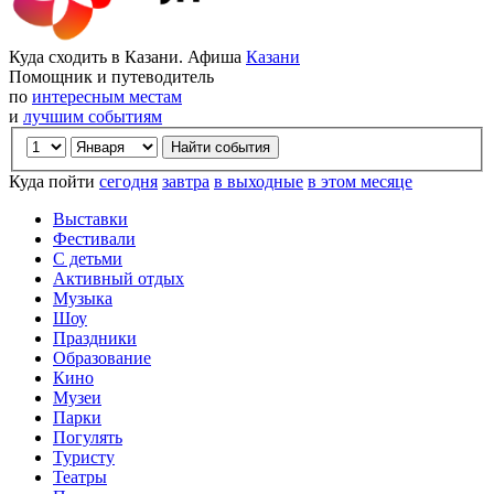
Куда сходить в Казани. Афиша
Казани
Помощник и путеводитель
по
интересным местам
и
лучшим событиям
Куда пойти
сегодня
завтра
в выходные
в этом месяце
Выставки
Фестивали
С детьми
Активный отдых
Музыка
Шоу
Праздники
Образование
Кино
Музеи
Парки
Погулять
Туристу
Театры