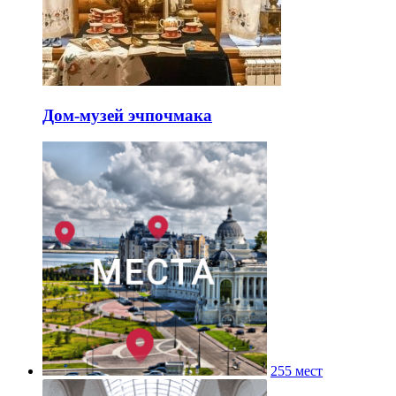
Дом-музей эчпочмака
255 мест