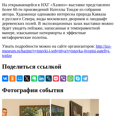
На открывающейся в НХГ «Хазинэ» выставке представлено
более 60-ти произведений Нателлы Тоидзе из собрания
автора. Художнице одинаково интересна природа Кавказа
и русского Севера, виды московских двориков и ландшафт
деревенских полей. В экспозиционных залах выставки можно
будет увидеть пейзажи, написанные в темпераментной
манере, изысканные натюрморты и эффектные
метафорические полотна.
Узнать подробности можно на сайте организаторов:
http://izo-
museum.ru/hazine/vyistavki-i-sobyitiya/vyistavka-jivopisi-natellyi-
toidze
Поделиться ссылкой
Фотографии события