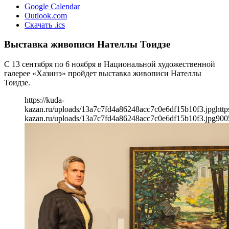
Google Calendar
Outlook.com
Скачать .ics
Выставка живописи Нателлы Тоидзе
С 13 сентября по 6 ноября в Национальной художественной
галерее «Хазинэ» пройдет выставка живописи Нателлы
Тоидзе.
https://kuda-
kazan.ru/uploads/13a7c7fd4a86248acc7c0e6df15b10f3.jpg
http
kazan.ru/uploads/13a7c7fd4a86248acc7c0e6df15b10f3.jpg
900