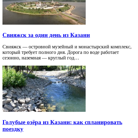
Свияжск за один день из Казани
Свияжск — островной музейный и монастырский комплекс,
который требует полного дня. Дорога по воде работает
сезонно, наземная — круглый год…
Голубые озёра из Казани: как спланировать
поездку