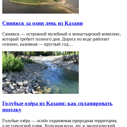
Свияжск за один день из Казани
Свияжск — островной музейный и монастырский комплекс,
который требует полного дня. Дорога по воде работает
сезонно, наземная — круглый год…
Голубые озёра из Казани: как спланировать
поездку
Голубые озёра — особо охраняемая природная территория,
а не городской пляж. Холодная вода, лес и экологический