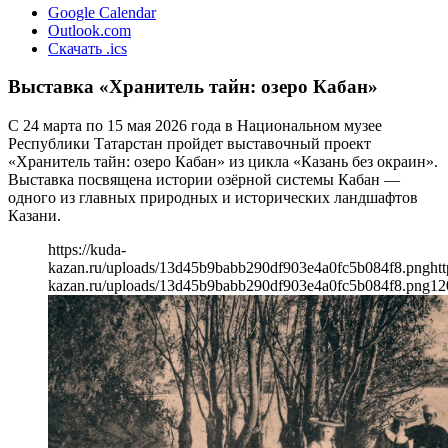
Google Calendar
Outlook.com
Скачать .ics
Выставка «Хранитель тайн: озеро Кабан»
С 24 марта по 15 мая 2026 года в Национальном музее
Республики Татарстан пройдет выставочный проект
«Хранитель тайн: озеро Кабан» из цикла «Казань без окраин».
Выставка посвящена истории озёрной системы Кабан —
одного из главных природных и исторических ландшафтов
Казани.
https://kuda-
kazan.ru/uploads/13d45b9babb290df903e4a0fc5b084f8.png
htt
kazan.ru/uploads/13d45b9babb290df903e4a0fc5b084f8.png
12