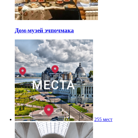
Дом-музей эчпочмака
255 мест