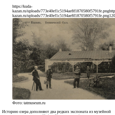
https://kuda-
kazan.ru/uploads/773e40ef1c5194ae8f1870580f5791fe.png
htt
kazan.ru/uploads/773e40ef1c5194ae8f1870580f5791fe.png
12
Фото: tatmuseum.ru
Историю озера дополняют два редких экспоната из музейной