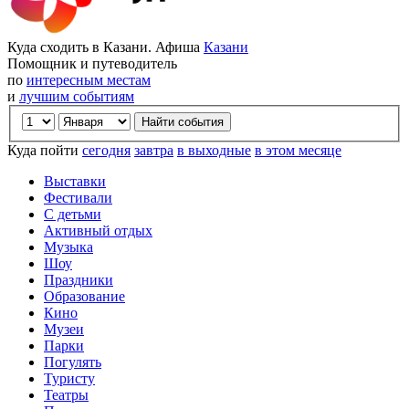
Куда сходить в Казани. Афиша
Казани
Помощник и путеводитель
по
интересным местам
и
лучшим событиям
Куда пойти
сегодня
завтра
в выходные
в этом месяце
Выставки
Фестивали
С детьми
Активный отдых
Музыка
Шоу
Праздники
Образование
Кино
Музеи
Парки
Погулять
Туристу
Театры