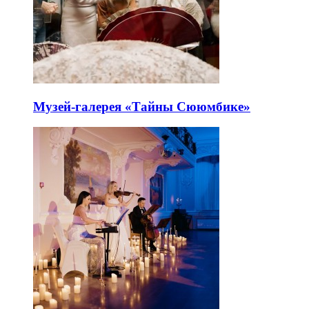
Музей-галерея «Тайны Сююмбике»