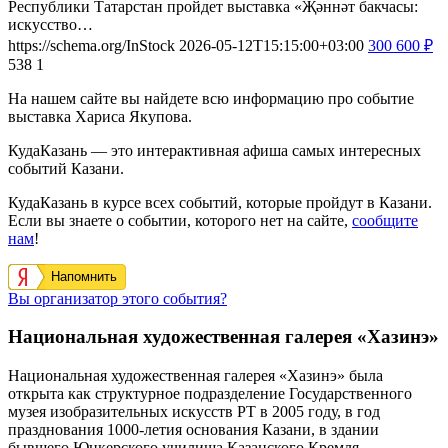
Республики Татарстан пройдет выставка «Җәннәт бакчасы:
искусство…
https://schema.org/InStock
2026-05-12T15:15:00+03:00
300
600
₽
538
1
На нашем сайте вы найдете всю информацию про событие
выставка Хариса Якупова.
КудаКазань — это интерактивная афиша самых интересных
событий Казани.
КудаКазань в курсе всех событий, которые пройдут в Казани.
Если вы знаете о событии, которого нет на сайте,
сообщите
нам
!
Напомнить
Вы организатор этого события?
Национальная художественная галерея «Хазинэ»
Национальная художественная галерея «Хазинэ» была
открыта как структурное подразделение Государственного
музея изобразительных искусств РТ в 2005 году, в год
празднования 1000-летия основания Казани, в здании
бывшего Юнкерского училища Казанского Кремля.