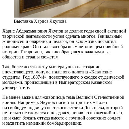
Выставка Хариса Якупова
Харис Абдрахманович Якупов за долгие годы своей активной
творческой деятельности успел сделать многое. Гениальный
живописец и одаренный педагог, он всю жизнь посвятил
родному краю. Он стал своеобразным летописцем новейшей
истории Татарстана, так как обращался к важным для
общества и страны сюжетам.
Так, более десяти лет у мастера ушло на создание
впечатляющего, монументального полотна «Казанские
студенты. Год 1887-й», повествующего о сходке студенческой
молодежи, произошедшей в Императорском Казанском
университете.
Не менее важна для живописца тема Великой Отечественной
войны. Например, Якупов посвятил триптих «Полет
на свободу» подвигу советского летчика Девятаева, который
не только не сломался и не сдался, попав во вражеский плен,
но и смог бежать оттуда вместе с группой советских солдат
и захватить немецкий бомбардировщик.