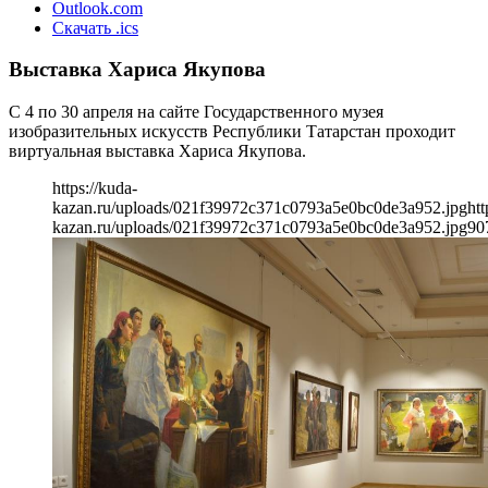
Outlook.com
Скачать .ics
Выставка Хариса Якупова
С 4 по 30 апреля на сайте Государственного музея
изобразительных искусств Республики Татарстан проходит
виртуальная выставка Хариса Якупова.
https://kuda-
kazan.ru/uploads/021f39972c371c0793a5e0bc0de3a952.jpg
htt
kazan.ru/uploads/021f39972c371c0793a5e0bc0de3a952.jpg
90