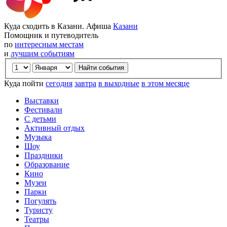
Куда сходить в Казани. Афиша
Казани
Помощник и путеводитель
по
интересным местам
и
лучшим событиям
Куда пойти
сегодня
завтра
в выходные
в этом месяце
Выставки
Фестивали
С детьми
Активный отдых
Музыка
Шоу
Праздники
Образование
Кино
Музеи
Парки
Погулять
Туристу
Театры