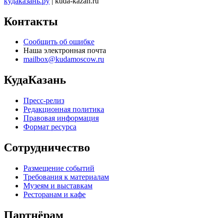
кудаказань.ру
| kuda-kazan.ru
Контакты
Сообщить об ошибке
Наша электронная почта
mailbox@kudamoscow.ru
КудаКазань
Пресс-релиз
Редакционная политика
Правовая информация
Формат ресурса
Сотрудничество
Размещение событий
Требования к материалам
Музеям и выставкам
Ресторанам и кафе
Партнёрам