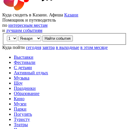
Куда сходить в Казани. Афиша
Казани
Помощник и путеводитель
по
интересным местам
и
лучшим событиям
Куда пойти
сегодня
завтра
в выходные
в этом месяце
Выставки
Фестивали
С детьми
Активный отдых
Музыка
Шоу
Праздники
Образование
Кино
Музеи
Парки
Погулять
Туристу
Театры