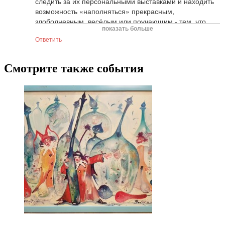
следить за их персональными выставками и находить 
возможность «наполняться» прекрасным, 
злободневным, весёлым или поучающим - тем, что 
показать больше
творят мастера сегодня для вечности!

Ответить
Мой выбор: Тимофей Смирнов, Георгий Острецов, 
Анастасия Кузнецова-Руф, Мария Сафронова, Антон 
Кузнецов, Екатерина Белявская, Дарья Котлярова и 
Смотрите также события
невероятный Иван Коршунов!!!

Спасибо!