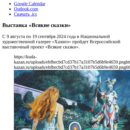
Google Calendar
Outlook.com
Скачать .ics
Выставка «Всякие сказки»
С 9 августа по 19 сентября 2024 года в Национальной
художественной галерее «Хазинэ» пройдет Всероссийский
выставочный проект «Всякие сказки».
https://kuda-
kazan.ru/uploads/ebfbecbd7cd37b17a3107b5d6b9e4659.png
ht
kazan.ru/uploads/ebfbecbd7cd37b17a3107b5d6b9e4659.png
6