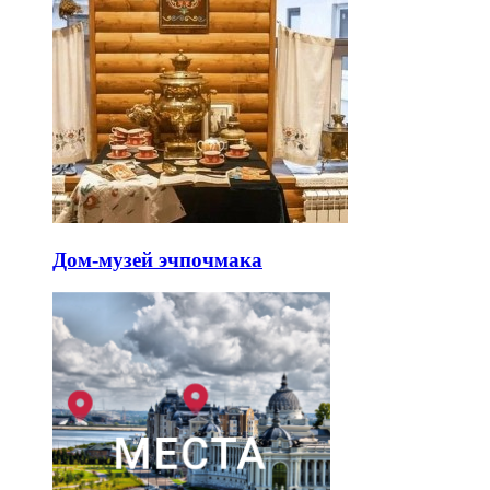
Дом-музей эчпочмака