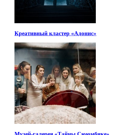
Креативный кластер «Адонис»
Музей-галерея «Тайны Сююмбике»