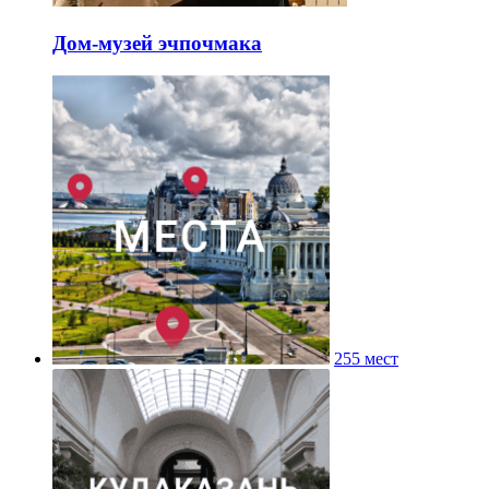
Дом-музей эчпочмака
255 мест