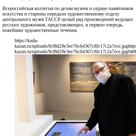
Всероссийская коллегия по делам музеев и охране памятников
искусства и старины передали художественному отделу
центрального музея ТАССР целый ряд произведений ведущих
русских художников, представляющих, в первую очередь,
новейшие художественные течения.
https://kuda-
kazan.ru/uploads/9cf8d29e3ee76c64367cf0c17c2a7ece.jpg
http
kazan.ru/uploads/9cf8d29e3ee76c64367cf0c17c2a7ece.jpg
940