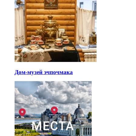
Дом-музей эчпочмака