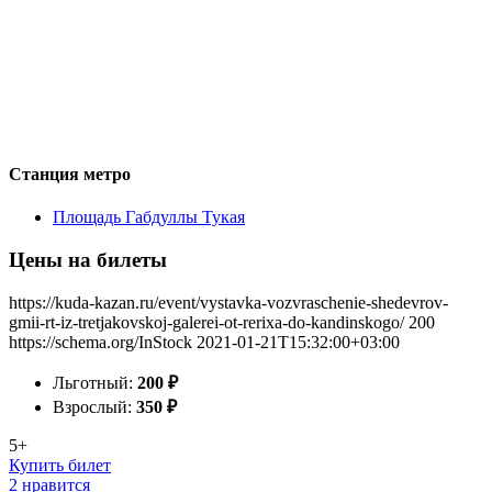
Станция метро
Площадь Габдуллы Тукая
Цены на билеты
https://kuda-kazan.ru/event/vystavka-vozvraschenie-shedevrov-
gmii-rt-iz-tretjakovskoj-galerei-ot-rerixa-do-kandinskogo/
200
https://schema.org/InStock
2021-01-21T15:32:00+03:00
Льготный:
200
₽
Взрослый:
350
₽
5+
Купить билет
2 нравится