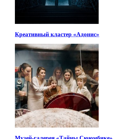
Креативный кластер «Адонис»
Музей-галерея «Тайны Сююмбике»