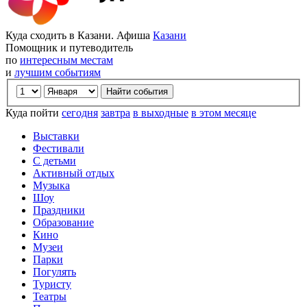
Куда сходить в Казани. Афиша
Казани
Помощник и путеводитель
по
интересным местам
и
лучшим событиям
Куда пойти
сегодня
завтра
в выходные
в этом месяце
Выставки
Фестивали
С детьми
Активный отдых
Музыка
Шоу
Праздники
Образование
Кино
Музеи
Парки
Погулять
Туристу
Театры