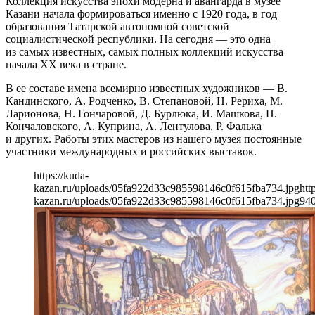
Коллекция искусства эпохи модерна и авангарда в музее
Казани начала формироваться именно с 1920 года, в год
образования Татарской автономной советской
социалистической республики. На сегодня — это одна
из самых известных, самых полных коллекций искусства
начала ХХ века в стране.
В ее составе имена всемирно известных художников — В.
Кандинского, А. Родченко, В. Степановой, Н. Рериха, М.
Ларионова, Н. Гончаровой, Д. Бурлюка, И. Машкова, П.
Кончаловского, А. Куприна, А. Лентулова, Р. Фалька
и других. Работы этих мастеров из нашего музея постоянные
участники международных и российских выставок.
https://kuda-
kazan.ru/uploads/05fa922d33c985598146c0f615fba734.jpg
htt
kazan.ru/uploads/05fa922d33c985598146c0f615fba734.jpg
94