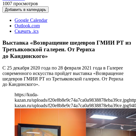
1007
просмотров
Добавить в календарь
Google Calendar
Outlook.com
Скачать .ics
Выставка «Возвращение шедевров ГМИИ РТ из
Третьяковской галереи. От Рериха
до Кандинского»
С 25 декабря 2020 года по 28 февраля 2021 года в Галерее
современного искусства пройдет выставка «Возвращение
шедевров ГМИИ РТ из Третьяковской галереи. От Рериха
до Кандинского».
https://kuda-
kazan.ru/uploads/f20e8b8e9c74a7ca0a9838878eba39ce.jpg
htt
kazan.ru/uploads/f20e8b8e9c74a7ca0a9838878eba39ce.jpg
94