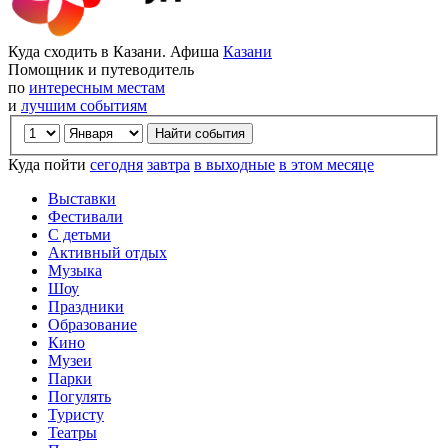
Куда сходить в Казани. Афиша
Казани
Помощник и путеводитель
по
интересным местам
и
лучшим событиям
Куда пойти
сегодня
завтра
в выходные
в этом месяце
Выставки
Фестивали
С детьми
Активный отдых
Музыка
Шоу
Праздники
Образование
Кино
Музеи
Парки
Погулять
Туристу
Театры