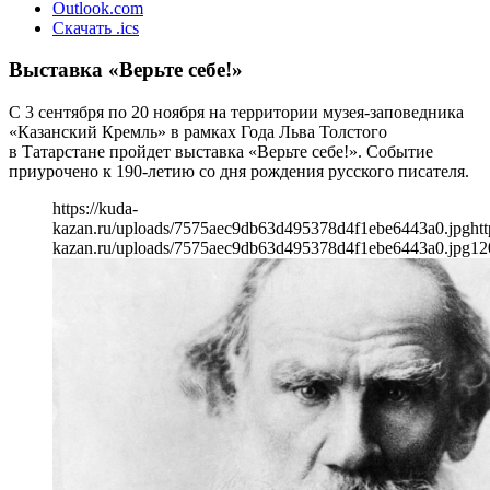
Outlook.com
Скачать .ics
Выставка «Верьте себе!»
С 3 сентября по 20 ноября на территории музея-заповедника
«Казанский Кремль» в рамках Года Льва Толстого
в Татарстане пройдет выставка «Верьте себе!». Событие
приурочено к 190-летию со дня рождения русского писателя.
https://kuda-
kazan.ru/uploads/7575aec9db63d495378d4f1ebe6443a0.jpg
htt
kazan.ru/uploads/7575aec9db63d495378d4f1ebe6443a0.jpg
12