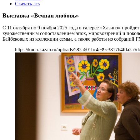
Скачать .ics
Выставка «Вечная любовь»
С 11 октября по 9 ноября 2025 года в галерее «Хазинэ» пройд
художественным сопоставлением эпох, мировоззрений и поколе
Байбековых из коллекции семьи, а также работы из собраний 
https://kuda-kazan.ru/uploads/582a601bc4e39c3817b4fda2a5d