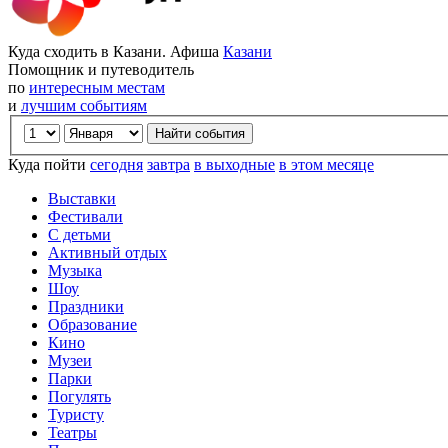
Куда сходить в Казани. Афиша
Казани
Помощник и путеводитель
по
интересным местам
и
лучшим событиям
Куда пойти
сегодня
завтра
в выходные
в этом месяце
Выставки
Фестивали
С детьми
Активный отдых
Музыка
Шоу
Праздники
Образование
Кино
Музеи
Парки
Погулять
Туристу
Театры