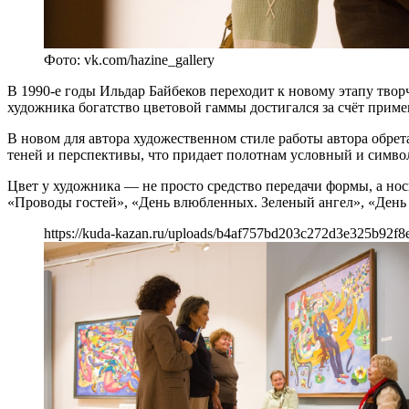
Фото: vk.com/hazine_gallery
В 1990-е годы Ильдар Байбеков переходит к новому этапу тво
художника богатство цветовой гаммы достигался за счёт при
В новом для автора художественном стиле работы автора обр
теней и перспективы, что придает полотнам условный и симво
Цвет у художника — не просто средство передачи формы, а н
«Проводы гостей», «День влюбленных. Зеленый ангел», «День
https://kuda-kazan.ru/uploads/b4af757bd203c272d3e325b92f8