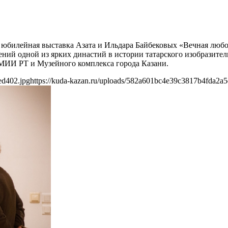
ет юбилейная выставка Азата и Ильдара Байбековых «Вечная люб
ний одной из ярких династий в истории татарского изобразител
ГМИИ РТ и Музейного комплекса города Казани.
ed402.jpg
https://kuda-kazan.ru/uploads/582a601bc4e39c3817b4fda2a