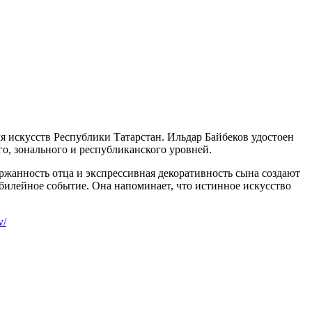
ля искусств Республики Татарстан. Ильдар Байбеков удостоен
о, зонального и республиканского уровней.
ржанность отца и экспрессивная декоративность сына создают
илейное событие. Она напоминает, что истинное искусство
v/