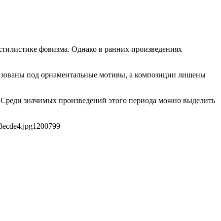
 стилистике фовизма. Однако в ранних произведениях
лизованы под орнаментальные мотивы, а композиции лишены
. Среди значимых произведений этого периода можно выделить
8ecde4.jpg
1200
799