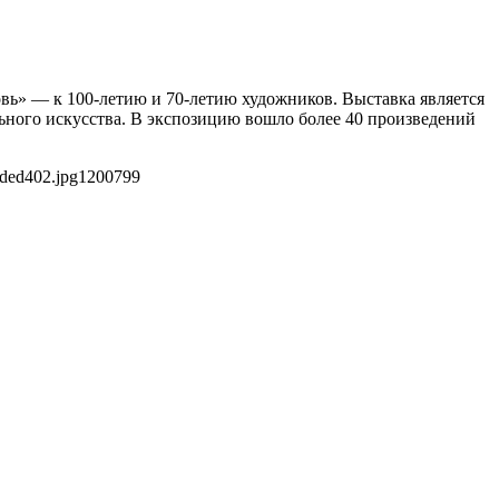
овь» — к 100-летию и 70-летию художников. Выставка является
ьного искусства. В экспозицию вошло более 40 произведений
5ded402.jpg
1200
799