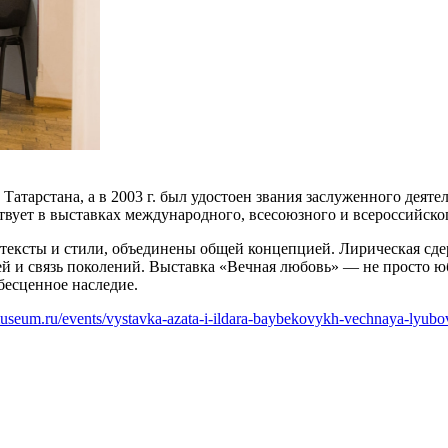
атарстана, а в 2003 г. был удостоен звания заслуженного деяте
вует в выставках международного, всесоюзного и всероссийског
нтексты и стили, объединены общей концепцией. Лирическая сде
 и связь поколений. Выставка «Вечная любовь» — не просто юб
 бесценное наследие.
-museum.ru/events/vystavka-azata-i-ildara-baybekovykh-vechnaya-lyubo