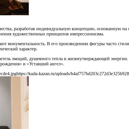
рчества, разработав индивидуальную концепцию, основанную на
менения художественных принципов импрессионизма.
етают монументальность. В его произведениях фигуры часто сти
лический характер.
оситель эмоций, душевного тепла и жизнеутверждающей энергии
 рождения» и «Уставший ангел».
ecde4.jpg
https://kuda-kazan.ru/uploads/b4af757bd203c272d3e325b92f