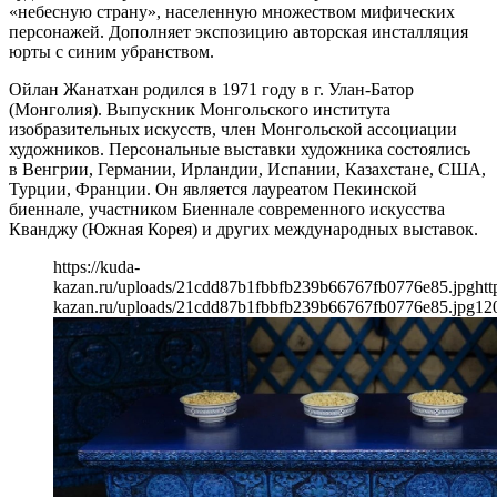
«небесную страну», населенную множеством мифических
персонажей. Дополняет экспозицию авторская инсталляция
юрты с синим убранством.
Ойлан Жанатхан родился в 1971 году в г. Улан-Батор
(Монголия). Выпускник Монгольского института
изобразительных искусств, член Монгольской ассоциации
художников. Персональные выставки художника состоялись
в Венгрии, Германии, Ирландии, Испании, Казахстане, США,
Турции, Франции. Он является лауреатом Пекинской
биеннале, участником Биеннале современного искусства
Кванджу (Южная Корея) и других международных выставок.
https://kuda-
kazan.ru/uploads/21cdd87b1fbbfb239b66767fb0776e85.jpg
htt
kazan.ru/uploads/21cdd87b1fbbfb239b66767fb0776e85.jpg
12