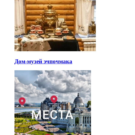
Дом-музей эчпочмака