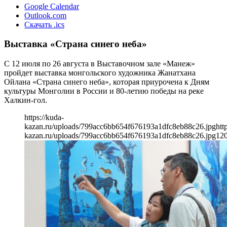
Google Calendar
Outlook.com
Скачать .ics
Выставка «Страна синего неба»
С 12 июля по 26 августа в Выставочном зале «Манеж»
пройдет выставка монгольского художника Жанатхана
Ойлана «Страна синего неба», которая приурочена к Дням
культуры Монголии в России и 80-летию победы на реке
Халкин-гол.
https://kuda-
kazan.ru/uploads/799acc6bb654f676193a1dfc8eb88c26.jpg
htt
kazan.ru/uploads/799acc6bb654f676193a1dfc8eb88c26.jpg
12