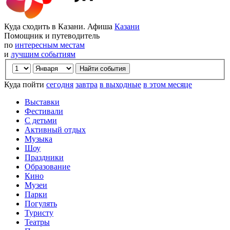
Куда сходить в Казани. Афиша
Казани
Помощник и путеводитель
по
интересным местам
и
лучшим событиям
Куда пойти
сегодня
завтра
в выходные
в этом месяце
Выставки
Фестивали
С детьми
Активный отдых
Музыка
Шоу
Праздники
Образование
Кино
Музеи
Парки
Погулять
Туристу
Театры