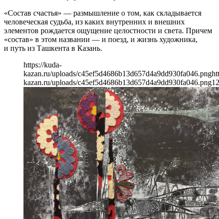
«Состав счастья» — размышление о том, как складывается
человеческая судьба, из каких внутренних и внешних
элементов рождается ощущение целостности и света. Причем
«состав» в этом названии — и поезд, и жизнь художника,
и путь из Ташкента в Казань.
https://kuda-
kazan.ru/uploads/c45ef5d4686b13d657d4a9dd930fa046.png
ht
kazan.ru/uploads/c45ef5d4686b13d657d4a9dd930fa046.png
1