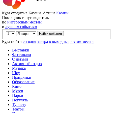
Куда сходить в Казани. Афиша
Казани
Помощник и путеводитель
по
интересным местам
и
лучшим событиям
Куда пойти
сегодня
завтра
в выходные
в этом месяце
Выставки
Фестивали
С детьми
Активный отдых
Музыка
Шоу
Праздники
Образование
Кино
Музеи
Парки
Погулять
Туристу
Театры