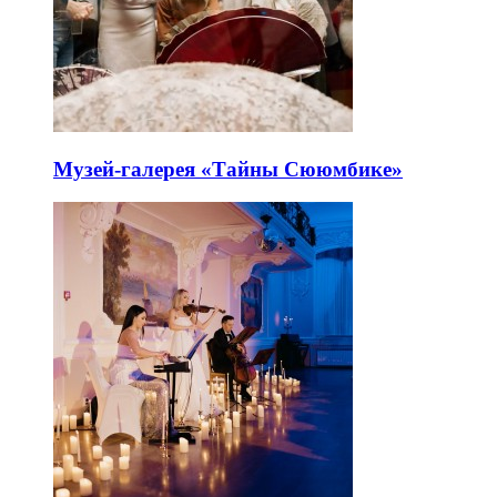
Музей-галерея «Тайны Сююмбике»