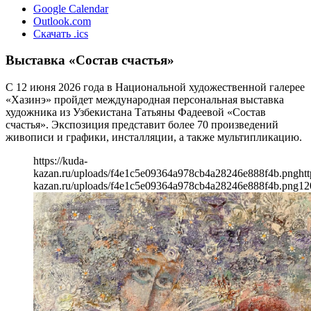
Google Calendar
Outlook.com
Скачать .ics
Выставка «Состав счастья»
С 12 июня 2026 года в Национальной художественной галерее
«Хазинэ» пройдет международная персональная выставка
художника из Узбекистана Татьяны Фадеевой «Состав
счастья». Экспозиция представит более 70 произведений
живописи и графики, инсталляции, а также мультипликацию.
https://kuda-
kazan.ru/uploads/f4e1c5e09364a978cb4a28246e888f4b.png
htt
kazan.ru/uploads/f4e1c5e09364a978cb4a28246e888f4b.png
12