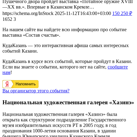
Пушечного двора пройдет выставка «Потайное оружие XVIII
—XX вв.». Впервые в Казанском Кремле…
https://schema.org/InStock
2025-11-12T16:43:00+03:00
150
250
₽
1652
3
На нашем сайте вы найдете всю информацию про событие
выставка «Состав счастья».
КудаКазань — это интерактивная афиша самых интересных
событий Казани.
КудаКазань в курсе всех событий, которые пройдут в Казани.
Если вы знаете о событии, которого нет на сайте,
сообщите
нам
!
Напомнить
Вы организатор этого события?
Национальная художественная галерея «Хазинэ»
Национальная художественная галерея «Хазинэ» была
открыта как структурное подразделение Государственного
музея изобразительных искусств РТ в 2005 году, в год
празднования 1000-летия основания Казани, в здании
бывшего Юнкерского училища Казанского Кремля.