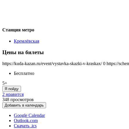
Станция метро
Кремлёвская
Цены на билеты
https://kuda-kazan.ru/event/vystavka-skazki-v-kraskax/
0
https://sche
Бесплатно
5+
Я пойду
2 нравится
348
просмотров
Добавить в календарь
Google Calendar
Outlook.com
Скачать .ics