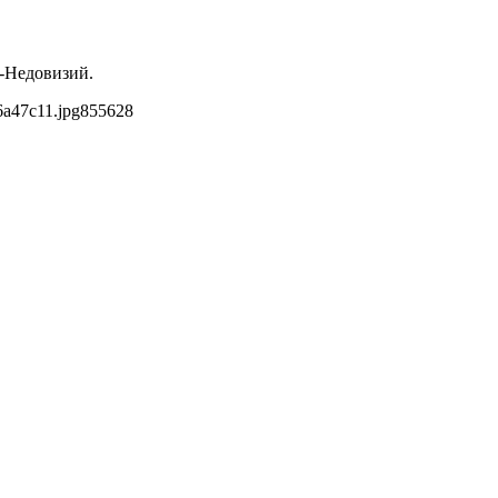
й-Недовизий.
6a47c11.jpg
855
628