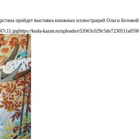
атарстана пройдет выставка книжных иллюстраций Ольги Белово
47c11.jpg
https://kuda-kazan.ru/uploads/e52063c029c5de7230511a059