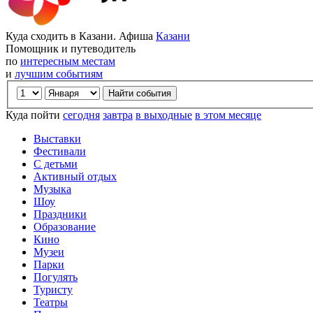
Куда сходить в Казани. Афиша
Казани
Помощник и путеводитель
по
интересным местам
и
лучшим событиям
Куда пойти
сегодня
завтра
в выходные
в этом месяце
Выставки
Фестивали
С детьми
Активный отдых
Музыка
Шоу
Праздники
Образование
Кино
Музеи
Парки
Погулять
Туристу
Театры