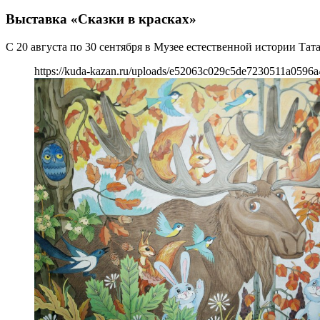
Выставка «Сказки в красках»
С 20 августа по 30 сентября в Музее естественной истории Т
https://kuda-kazan.ru/uploads/e52063c029c5de7230511a0596a