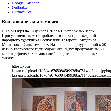
Google Calendar
Outlook.com
Скачать .ics
Выставка «Сады земные»
С 14 октября по 14 декабря 2022 в Выставочных залах
Присутственных мест пройдет выставка произведений
народного художника Республики Татарстан Мудариса
Мингазова «Сады земные». На выставке, приуроченной к 50-
летию творческого пути художника, будут представлены 50
каллиграфических композиций и картин, выполненных
маслом.
https://kuda-
kazan.ru/uploads/1d7d4e67650845f9938ba7814bdfaac1.jpg
htt
kazan.ru/uploads/1d7d4e67650845f9938ba7814bdfaac1.jpg
11