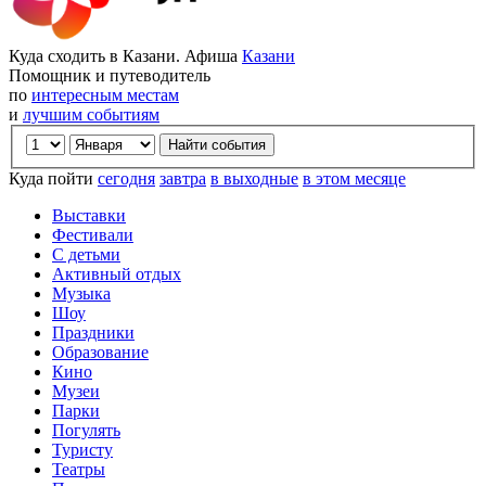
Куда сходить в Казани. Афиша
Казани
Помощник и путеводитель
по
интересным местам
и
лучшим событиям
Куда пойти
сегодня
завтра
в выходные
в этом месяце
Выставки
Фестивали
С детьми
Активный отдых
Музыка
Шоу
Праздники
Образование
Кино
Музеи
Парки
Погулять
Туристу
Театры