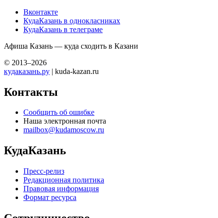
Вконтакте
КудаКазань в однокласниках
КудаКазань в телеграме
Афиша Казань — куда сходить в Казани
© 2013–2026
кудаказань.ру
| kuda-kazan.ru
Контакты
Сообщить об ошибке
Наша электронная почта
mailbox@kudamoscow.ru
КудаКазань
Пресс-релиз
Редакционная политика
Правовая информация
Формат ресурса