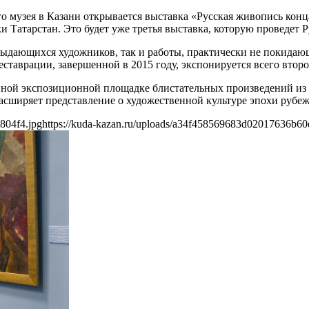
го музея в Казани открывается выставка «Русская живопись конц
и Татарстан. Это будет уже третья выставка, которую проведет 
выдающихся художников, так и работы, практически не покидающ
ставрации, завершенной в 2015 году, экспонируется всего второ
ной экспозиционной площадке блистательных произведений из 
асширяет представление о художественной культуре эпохи рубеж
804f4.jpg
https://kuda-kazan.ru/uploads/a34f458569683d02017636b60