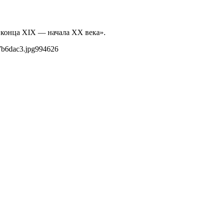
ь конца XIX — начала XX века».
7b6dac3.jpg
994
626