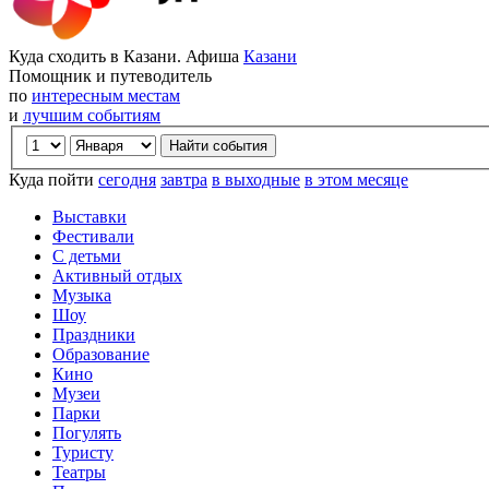
Куда сходить в Казани. Афиша
Казани
Помощник и путеводитель
по
интересным местам
и
лучшим событиям
Куда пойти
сегодня
завтра
в выходные
в этом месяце
Выставки
Фестивали
С детьми
Активный отдых
Музыка
Шоу
Праздники
Образование
Кино
Музеи
Парки
Погулять
Туристу
Театры