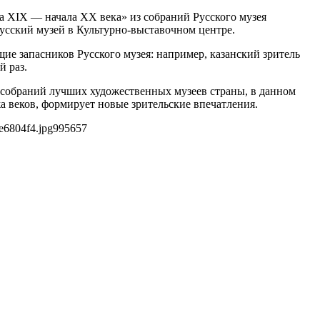
а XIX — начала XX века» из собраний Русского музея
Русский музей в Культурно-выставочном центре.
ие запасников Русского музея: например, казанский зритель
й раз.
собраний лучших художественных музеев страны, в данном
а веков, формирует новые зрительские впечатления.
e6804f4.jpg
995
657