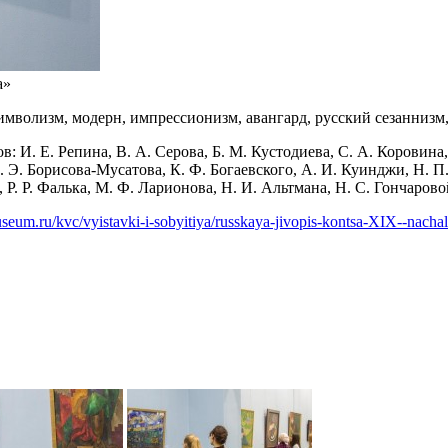
а»
имволизм, модерн, импрессионизм, авангард, русский сезаннизм
И. Е. Репина, В. А. Серова, Б. М. Кустодиева, С. А. Коровина, 
. Э. Борисова-Мусатова, К. Ф. Богаевского, А. И. Куинджи, Н. П
 Р. Р. Фалька, М. Ф. Ларионова, Н. И. Альтмана, Н. С. Гончарово
museum.ru/kvc/vyistavki-i-sobyitiya/russkaya-jivopis-kontsa-XIX--nach