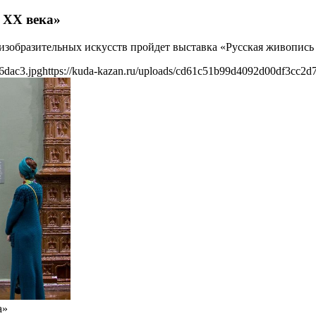
 XX века»
е изобразительных искусств пройдет выставка «Русская живопис
6dac3.jpg
https://kuda-kazan.ru/uploads/cd61c51b99d4092d00df3cc2d
а»