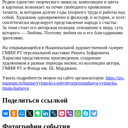
Редкое единство творческого замысла, композиции и цвета
в картинах возникает на почве свободного проявления
таланта, за которым долгие годы упорного труда и работы над
собой. Художник одновременно и философ, и историк, и поэт:
синтетически моделирует представление народа о счастье.
За этим стоит его авторская позиция, отношение к миру, суть
которого — Любовь. Поэтому любим он и его благодарными
зрителями.
На открывающейся в Национальной художественной галерее
ГМИИ РТ персональной выставке Рината Зуфаровича
Харисова представлены произведения, созданные
художником в разные периоды жизни, из коллекции автора,
ГМИИ РТ и Фонда им. Ш. Марджани.
Узнать подробности можно на сайте организаторов:
https://izo-
museum.ru/hazine/vyistavki-i-sobyitiya/personalnaya-vyistavka-
rinata-harisova
Поделиться ссылкой
Фотографии события