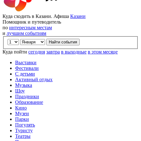
Куда сходить в Казани. Афиша
Казани
Помощник и путеводитель
по
интересным местам
и
лучшим событиям
Куда пойти
сегодня
завтра
в выходные
в этом месяце
Выставки
Фестивали
С детьми
Активный отдых
Музыка
Шоу
Праздники
Образование
Кино
Музеи
Парки
Погулять
Туристу
Театры