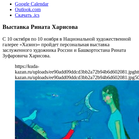
Google Calendar
Outlook.com
Скачать .ics
Выставка Рината Харисова
С 10 октября по 10 ноября в Национальной художественной
галерее «Хазинэ» пройдет персональная выставка
заслуженного художника России и Башкортостана Рината
Зуфаровича Харисова.
https://kuda-
kazan.ru/uploads/ee90add09ddcd3bb2a72b94b6d602081.jpg
ht
kazan.ru/uploads/ee90add09ddcd3bb2a72b94b6d602081.jpg
5