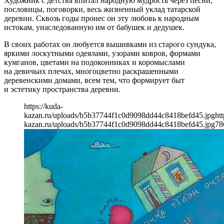
Художник с детства впитал народную мудрость через песни,
пословицы, поговорки, весь жизненный уклад татарской
деревни. Сквозь годы пронес он эту любовь к народным
истокам, унаследованную им от бабушек и дедушек.
В своих работах он любуется вышивками из старого сундука,
яркими лоскутными одеялами, узорами ковров, формами
кумганов, цветами на подоконниках и коромыслами
на девичьих плечах, многоцветно раскрашенными
деревенскими домами, всем тем, что формирует быт
и эстетику пространства деревни.
https://kuda-
kazan.ru/uploads/b5b37744f1c0d9098dd44c8418befd45.jpg
htt
kazan.ru/uploads/b5b37744f1c0d9098dd44c8418befd45.jpg
78