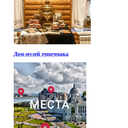
Дом-музей эчпочмака