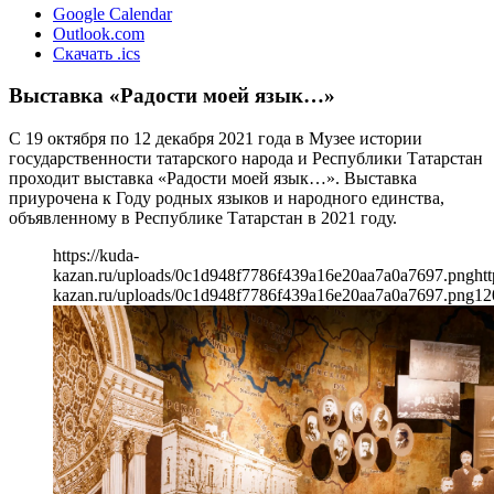
Google Calendar
Outlook.com
Скачать .ics
Выставка «Радости моей язык…»
С 19 октября по 12 декабря 2021 года в Музее истории
государственности татарского народа и Республики Татарстан
проходит выставка «Радости моей язык…». Выставка
приурочена к Году родных языков и народного единства,
объявленному в Республике Татарстан в 2021 году.
https://kuda-
kazan.ru/uploads/0c1d948f7786f439a16e20aa7a0a7697.png
htt
kazan.ru/uploads/0c1d948f7786f439a16e20aa7a0a7697.png
12