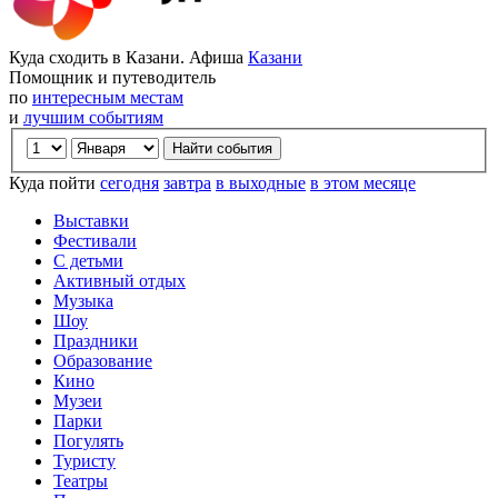
Куда сходить в Казани. Афиша
Казани
Помощник и путеводитель
по
интересным местам
и
лучшим событиям
Куда пойти
сегодня
завтра
в выходные
в этом месяце
Выставки
Фестивали
С детьми
Активный отдых
Музыка
Шоу
Праздники
Образование
Кино
Музеи
Парки
Погулять
Туристу
Театры