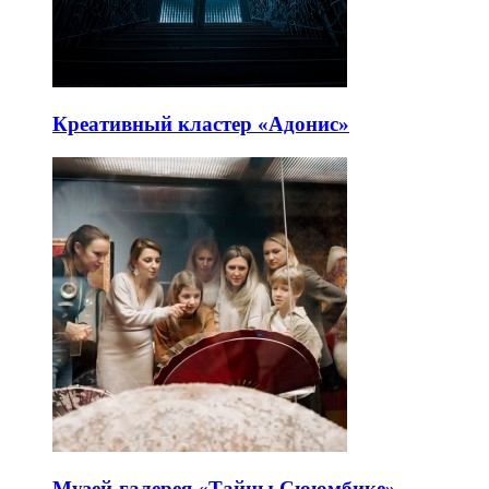
Креативный кластер «Адонис»
Музей-галерея «Тайны Сююмбике»