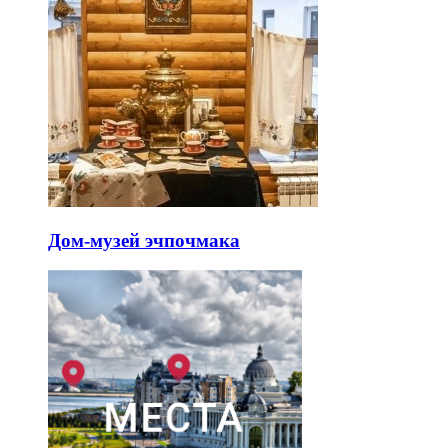
Дом-музей эчпочмака