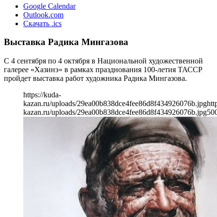
Google Calendar
Outlook.com
Скачать .ics
Выставка Радика Мингазова
С 4 сентября по 4 октября в Национальной художественной
галерее «Хазинэ» в рамках празднования 100-летия ТАССР
пройдет выставка работ художника Радика Мингазова.
https://kuda-
kazan.ru/uploads/29ea00b838dce4fee86d8f434926076b.jpg
htt
kazan.ru/uploads/29ea00b838dce4fee86d8f434926076b.jpg
50