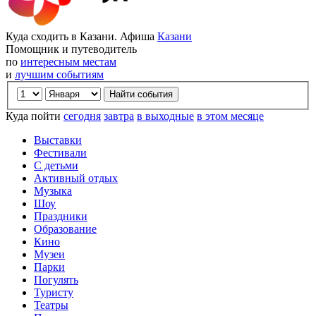
Куда сходить в Казани. Афиша
Казани
Помощник и путеводитель
по
интересным местам
и
лучшим событиям
Куда пойти
сегодня
завтра
в выходные
в этом месяце
Выставки
Фестивали
С детьми
Активный отдых
Музыка
Шоу
Праздники
Образование
Кино
Музеи
Парки
Погулять
Туристу
Театры