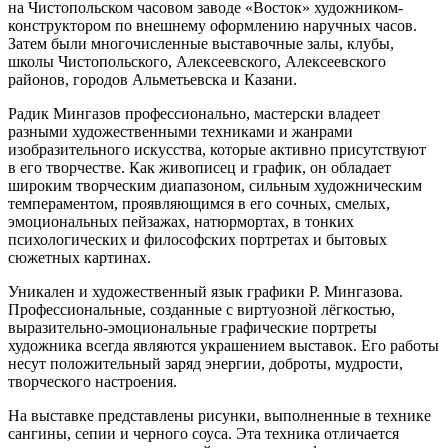
на Чистопольском часовом заводе «Восток» художником-
конструктором по внешнему оформлению наручных часов.
Затем были многочисленные выставочные залы, клубы,
школы Чистопольского, Алексеевского, Алексеевского
районов, городов Альметьевска и Казани.
Радик Мингазов профессионально, мастерски владеет
разными художественными техниками и жанрами
изобразительного искусства, которые активно присутствуют
в его творчестве. Как живописец и график, он обладает
широким творческим диапазоном, сильным художническим
темпераментом, проявляющимся в его сочных, смелых,
эмоциональных пейзажах, натюрмортах, в тонких
психологических и философских портретах и бытовых
сюжетных картинах.
Уникален и художественный язык графики Р. Мингазова.
Профессиональные, созданные с виртуозной лёгкостью,
выразительно-эмоциональные графические портреты
художника всегда являются украшением выставок. Его работы
несут положительный заряд энергии, доброты, мудрости,
творческого настроения.
На выставке представлены рисунки, выполненные в технике
сангины, сепии и черного соуса. Эта техника отличается