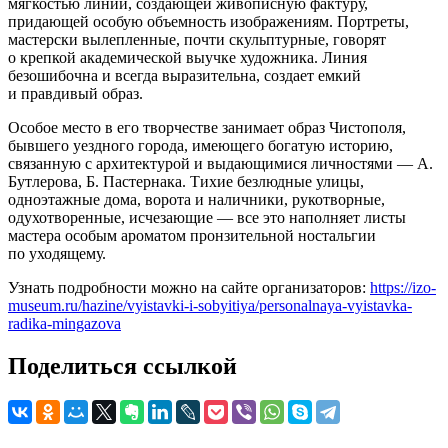
мягкостью линии, создающей живописную фактуру,
придающей особую объемность изображениям. Портреты,
мастерски вылепленные, почти скульптурные, говорят
о крепкой академической выучке художника. Линия
безошибочна и всегда выразительна, создает емкий
и правдивый образ.
Особое место в его творчестве занимает образ Чистополя,
бывшего уездного города, имеющего богатую историю,
связанную с архитектурой и выдающимися личностями — А.
Бутлерова, Б. Пастернака. Тихие безлюдные улицы,
одноэтажные дома, ворота и наличники, рукотворные,
одухотворенные, исчезающие — все это наполняет листы
мастера особым ароматом пронзительной ностальгии
по уходящему.
Узнать подробности можно на сайте организаторов:
https://izo-
museum.ru/hazine/vyistavki-i-sobyitiya/personalnaya-vyistavka-
radika-mingazova
Поделиться ссылкой