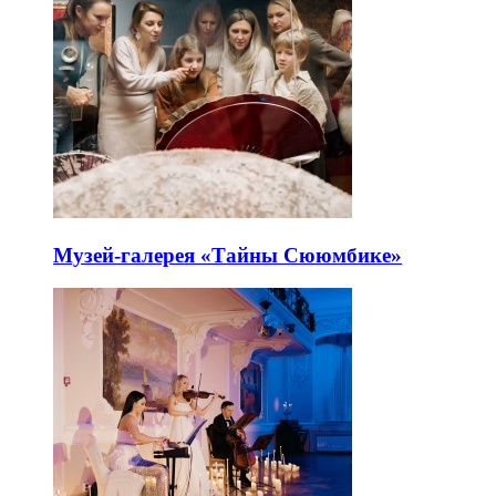
Музей-галерея «Тайны Сююмбике»