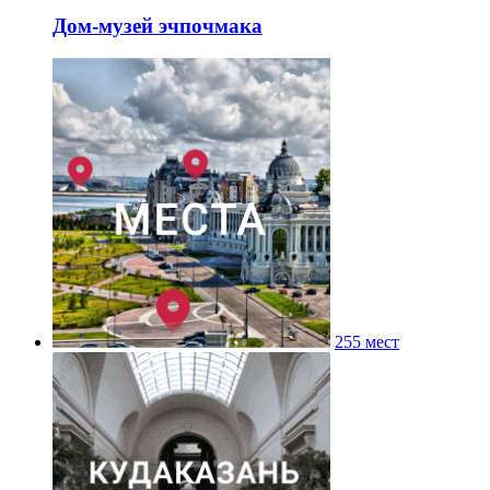
Дом-музей эчпочмака
255 мест