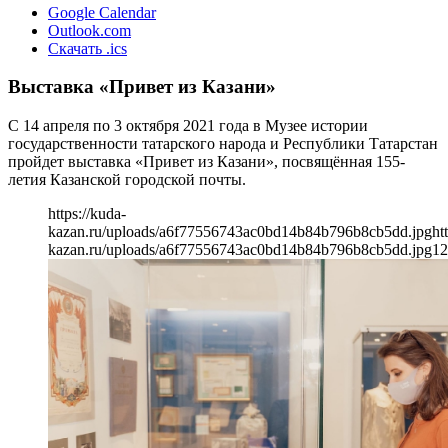
Google Calendar
Outlook.com
Скачать .ics
Выставка «Привет из Казани»
С 14 апреля по 3 октября 2021 года в Музее истории
государственности татарского народа и Республики Татарстан
пройдет выставка «Привет из Казани», посвящённая 155-
летия Казанской городской почты.
https://kuda-
kazan.ru/uploads/a6f77556743ac0bd14b84b796b8cb5dd.jpg
ht
kazan.ru/uploads/a6f77556743ac0bd14b84b796b8cb5dd.jpg
12