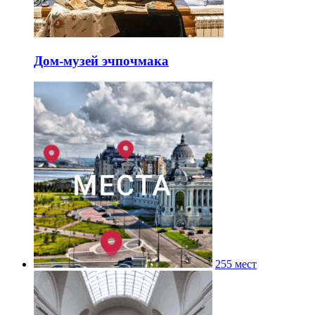
Дом-музей эчпочмака
255 мест