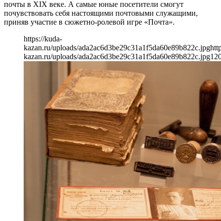
почты в XIX веке. А самые юные посетители смогут
почувствовать себя настоящими почтовыми служащими,
приняв участие в сюжетно-ролевой игре «Почта».
https://kuda-
kazan.ru/uploads/ada2ac6d3be29c31a1f5da60e89b822c.jpg
htt
kazan.ru/uploads/ada2ac6d3be29c31a1f5da60e89b822c.jpg
12