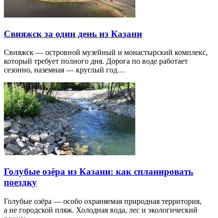
Свияжск за один день из Казани
Свияжск — островной музейный и монастырский комплекс,
который требует полного дня. Дорога по воде работает
сезонно, наземная — круглый год…
Голубые озёра из Казани: как спланировать
поездку
Голубые озёра — особо охраняемая природная территория,
а не городской пляж. Холодная вода, лес и экологический