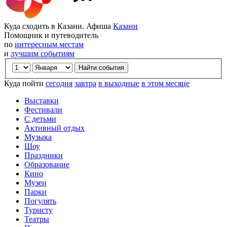
Куда сходить в Казани. Афиша
Казани
Помощник и путеводитель
по
интересным местам
и
лучшим событиям
Куда пойти
сегодня
завтра
в выходные
в этом месяце
Выставки
Фестивали
С детьми
Активный отдых
Музыка
Шоу
Праздники
Образование
Кино
Музеи
Парки
Погулять
Туристу
Театры