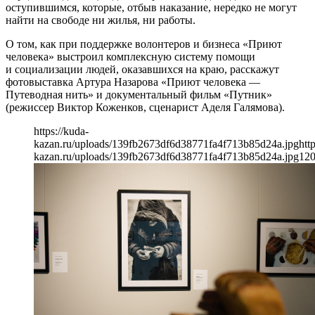
оступившимся, которые, отбыв наказание, нередко не могут
найти на свободе ни жилья, ни работы.
О том, как при поддержке волонтеров и бизнеса «Приют
человека» выстроил комплексную систему помощи
и социализации людей, оказавшихся на краю, расскажут
фотовыставка Артура Назарова «Приют человека —
Путеводная нить» и документальный фильм «Путник»
(режиссер Виктор Коженков, сценарист Аделя Галямова).
https://kuda-
kazan.ru/uploads/139fb2673df6d38771fa4f713b85d24a.jpg
htt
kazan.ru/uploads/139fb2673df6d38771fa4f713b85d24a.jpg
12