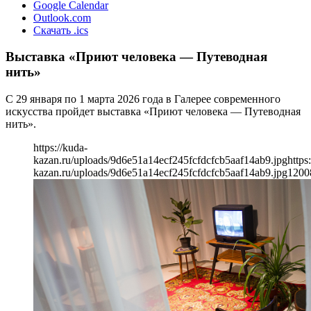
Google Calendar
Outlook.com
Скачать .ics
Выставка «Приют человека — Путеводная
нить»
С 29 января по 1 марта 2026 года в Галерее современного
искусства пройдет выставка «Приют человека — Путеводная
нить».
https://kuda-
kazan.ru/uploads/9d6e51a14ecf245fcfdcfcb5aaf14ab9.jpg
https
kazan.ru/uploads/9d6e51a14ecf245fcfdcfcb5aaf14ab9.jpg
1200