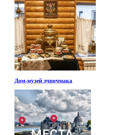
Дом-музей эчпочмака