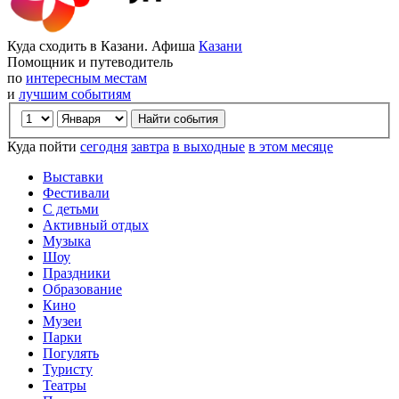
Куда сходить в Казани. Афиша
Казани
Помощник и путеводитель
по
интересным местам
и
лучшим событиям
Куда пойти
сегодня
завтра
в выходные
в этом месяце
Выставки
Фестивали
С детьми
Активный отдых
Музыка
Шоу
Праздники
Образование
Кино
Музеи
Парки
Погулять
Туристу
Театры