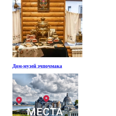
Дом-музей эчпочмака