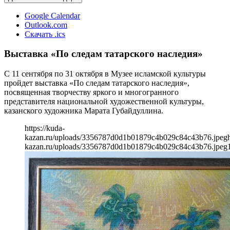
Google Calendar
Outlook.com
Скачать .ics
Выставка «По следам татарского наследия»
С 11 сентября по 31 октября в Музее исламской культуры
пройдет выставка «По следам татарского наследия»,
посвященная творчеству яркого и многогранного
представителя национальной художественной культуры,
казанского художника Марата Губайдуллина.
https://kuda-
kazan.ru/uploads/3356787d0d1b01879c4b029c84c43b76.jpeg
kazan.ru/uploads/3356787d0d1b01879c4b029c84c43b76.jpeg