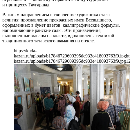
и принцессу Гаугаршад.
Важным направлением в творчестве художника стала
религия: прославление прекрасных имен Всевышнего,
оформленных в букет цветов, каллиграфические формулы,
напоминающие райские сады. Эти произведения,
выполненные маслом на холсте, вдохновлены техникой
традиционного татарского шамаиля на стекле.
https://kuda-
kazan.ru/uploads/b17846729609395dc933e418093763f9.jpg
ht
kazan.ru/uploads/b17846729609395dc933e418093763f9.jpg
1