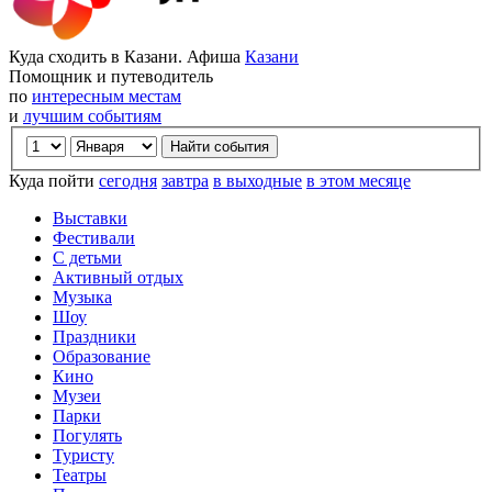
Куда сходить в Казани. Афиша
Казани
Помощник и путеводитель
по
интересным местам
и
лучшим событиям
Куда пойти
сегодня
завтра
в выходные
в этом месяце
Выставки
Фестивали
С детьми
Активный отдых
Музыка
Шоу
Праздники
Образование
Кино
Музеи
Парки
Погулять
Туристу
Театры