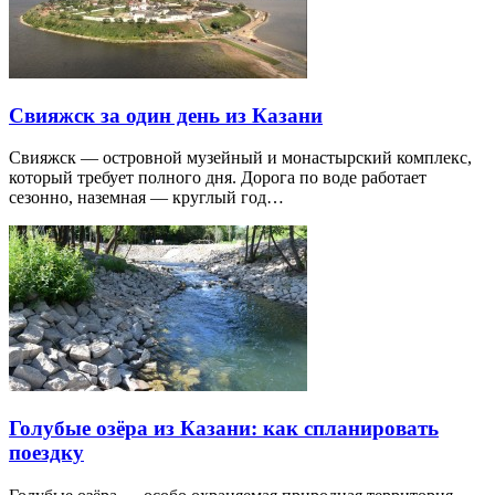
Свияжск за один день из Казани
Свияжск — островной музейный и монастырский комплекс,
который требует полного дня. Дорога по воде работает
сезонно, наземная — круглый год…
Голубые озёра из Казани: как спланировать
поездку