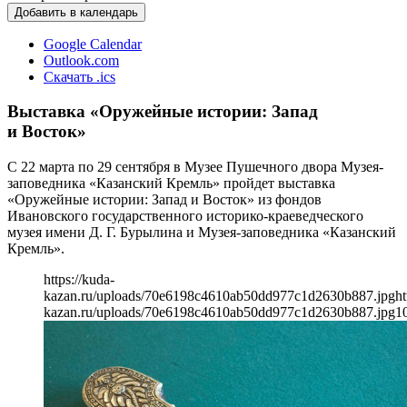
Добавить в календарь
Google Calendar
Outlook.com
Скачать .ics
Выставка «Оружейные истории: Запад
и Восток»
С 22 марта по 29 сентября в Музее Пушечного двора Музея-
заповедника «Казанский Кремль» пройдет выставка
«Оружейные истории: Запад и Восток» из фондов
Ивановского государственного историко-краеведческого
музея имени Д. Г. Бурылина и Музея-заповедника «Казанский
Кремль».
https://kuda-
kazan.ru/uploads/70e6198c4610ab50dd977c1d2630b887.jpg
ht
kazan.ru/uploads/70e6198c4610ab50dd977c1d2630b887.jpg
1