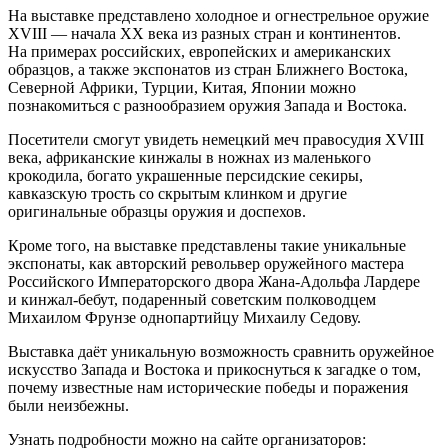
На выставке представлено холодное и огнестрельное оружие
XVIII — начала XX века из разных стран и континентов.
На примерах российских, европейских и американских
образцов, а также экспонатов из стран Ближнего Востока,
Северной Африки, Турции, Китая, Японии можно
познакомиться с разнообразием оружия Запада и Востока.
Посетители смогут увидеть немецкий меч правосудия XVIII
века, африканские кинжалы в ножнах из маленького
крокодила, богато украшенные персидские секиры,
кавказскую трость со скрытым клинком и другие
оригинальные образцы оружия и доспехов.
Кроме того, на выставке представлены такие уникальные
экспонаты, как авторский револьвер оружейного мастера
Российского Императорского двора Жана-Адольфа Лардере
и кинжал-бебут, подаренный советским полководцем
Михаилом Фрунзе однопартийцу Михаилу Седову.
Выставка даёт уникальную возможность сравнить оружейное
искусство Запада и Востока и прикоснуться к загадке о том,
почему известные нам исторические победы и поражения
были неизбежны.
Узнать подробности можно на сайте организаторов: