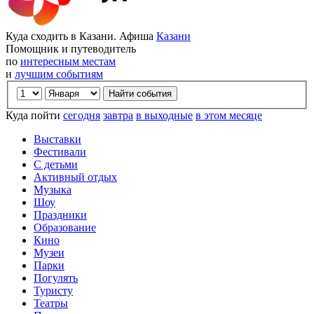
Куда сходить в Казани. Афиша
Казани
Помощник и путеводитель
по
интересным местам
и
лучшим событиям
Куда пойти
сегодня
завтра
в выходные
в этом месяце
Выставки
Фестивали
С детьми
Активный отдых
Музыка
Шоу
Праздники
Образование
Кино
Музеи
Парки
Погулять
Туристу
Театры