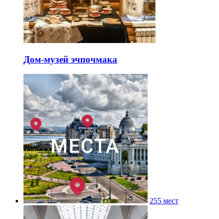
Дом-музей эчпочмака
255 мест