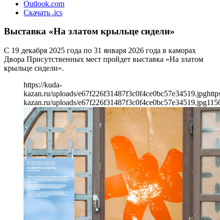
Outlook.com
Скачать .ics
Выставка «На златом крыльце сидели»
С 19 декабря 2025 года по 31 января 2026 года в каморах
Двора Присутственных мест пройдет выставка «На златом
крыльце сидели».
https://kuda-
kazan.ru/uploads/e67f226f31487f3c0f4ce0bc57e34519.jpg
http
kazan.ru/uploads/e67f226f31487f3c0f4ce0bc57e34519.jpg
115