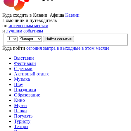
Куда сходить в Казани. Афиша
Казани
Помощник и путеводитель
по
интересным местам
и
лучшим событиям
Куда пойти
сегодня
завтра
в выходные
в этом месяце
Выставки
Фестивали
С детьми
Активный отдых
Музыка
Шоу
Праздники
Образование
Кино
Музеи
Парки
Погулять
Туристу
Театры