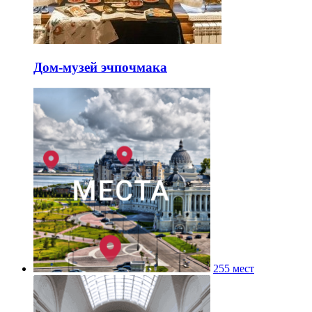
Дом-музей эчпочмака
255 мест