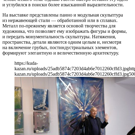
и углубился в поиски более изысканной выразительности.
На выставке представлены панно и модульная скульптура
из нержавеющей стали — обработанной или в сплавах.
Металл по-прежнему является основой творчества для
художника, что позволяет ему изображать фигуры и формы,
и передать монументальность скульптуры. Натяжения,
пространства, детали являются одним целым и, несмотря
на включение грубых, постиндустриальных элементов,
формируют элегантную и величественную архитектуру.
https://kuda-
kazan.ru/uploads/25adb5874c7203d4ab6e7012260cffd3.jpg
htt
kazan.ru/uploads/25adb5874c7203d4ab6e7012260cffd3.jpg
50