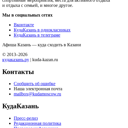
спортивные мероприятия, места для активного отдыха
и отдыха с семьей, и многое другое.
Мы в социальных сетях
Вконтакте
КудаКазань в однокласниках
КудаКазань в телеграме
Афиша Казань — куда сходить в Казани
© 2013–2026
кудаказань.ру
| kuda-kazan.ru
Контакты
Сообщить об ошибке
Наша электронная почта
mailbox@kudamoscow.ru
КудаКазань
Пресс-релиз
Редакционная политика