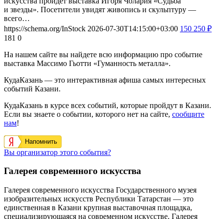
искусства пройдет выставка Игоря Чолария «Судьба
и звезды». Посетители увидят живопись и скульптуру —
всего…
https://schema.org/InStock
2026-07-30T14:15:00+03:00
150
250
₽
181
0
На нашем сайте вы найдете всю информацию про событие
выставка Массимо Гьотти «Гуманность металла».
КудаКазань — это интерактивная афиша самых интересных
событий Казани.
КудаКазань в курсе всех событий, которые пройдут в Казани.
Если вы знаете о событии, которого нет на сайте,
сообщите
нам
!
Напомнить
Вы организатор этого события?
Галерея современного искусства
Галерея современного искусства Государственного музея
изобразительных искусств Республики Татарстан — это
единственная в Казани крупная выставочная площадка,
специализирующаяся на современном искусстве. Галерея