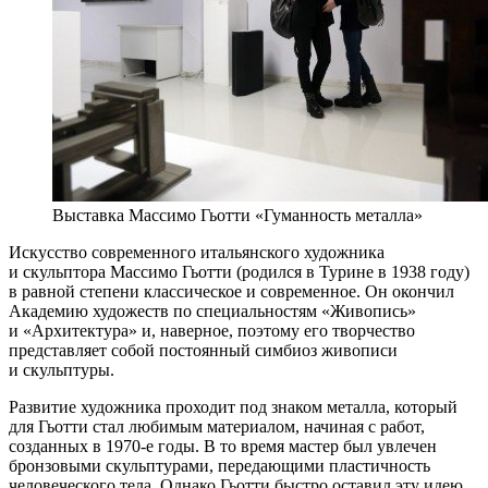
Выставка Массимо Гьотти «Гуманность металла»
Искусство современного итальянского художника
и скульптора Массимо Гьотти (родился в Турине в 1938 году)
в равной степени классическое и современное. Он окончил
Академию художеств по специальностям «Живопись»
и «Архитектура» и, наверное, поэтому его творчество
представляет собой постоянный симбиоз живописи
и скульптуры.
Развитие художника проходит под знаком металла, который
для Гьотти стал любимым материалом, начиная с работ,
созданных в 1970-е годы. В то время мастер был увлечен
бронзовыми скульптурами, передающими пластичность
человеческого тела. Однако Гьотти быстро оставил эту идею