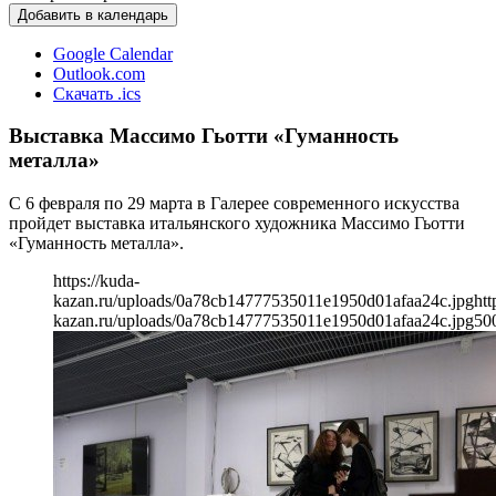
Добавить в календарь
Google Calendar
Outlook.com
Скачать .ics
Выставка Массимо Гьотти «Гуманность
металла»
С 6 февраля по 29 марта в Галерее современного искусства
пройдет выставка итальянского художника Массимо Гьотти
«Гуманность металла».
https://kuda-
kazan.ru/uploads/0a78cb14777535011e1950d01afaa24c.jpg
htt
kazan.ru/uploads/0a78cb14777535011e1950d01afaa24c.jpg
50