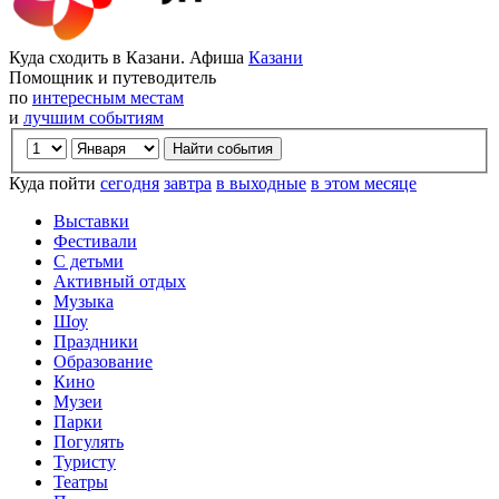
Куда сходить в Казани. Афиша
Казани
Помощник и путеводитель
по
интересным местам
и
лучшим событиям
Куда пойти
сегодня
завтра
в выходные
в этом месяце
Выставки
Фестивали
С детьми
Активный отдых
Музыка
Шоу
Праздники
Образование
Кино
Музеи
Парки
Погулять
Туристу
Театры