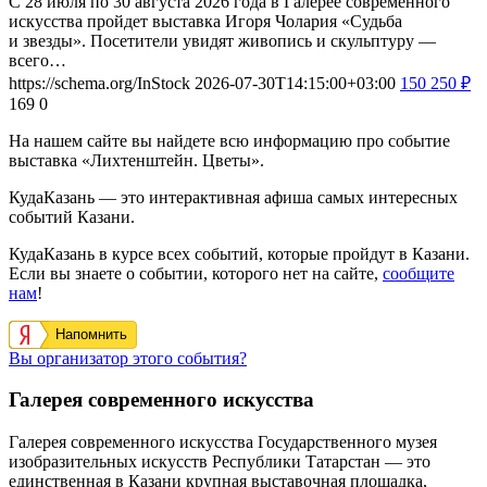
С 28 июля по 30 августа 2026 года в Галерее современного
искусства пройдет выставка Игоря Чолария «Судьба
и звезды». Посетители увидят живопись и скульптуру —
всего…
https://schema.org/InStock
2026-07-30T14:15:00+03:00
150
250
₽
169
0
На нашем сайте вы найдете всю информацию про событие
выставка «Лихтенштейн. Цветы».
КудаКазань — это интерактивная афиша самых интересных
событий Казани.
КудаКазань в курсе всех событий, которые пройдут в Казани.
Если вы знаете о событии, которого нет на сайте,
сообщите
нам
!
Напомнить
Вы организатор этого события?
Галерея современного искусства
Галерея современного искусства Государственного музея
изобразительных искусств Республики Татарстан — это
единственная в Казани крупная выставочная площадка,