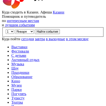
Куда сходить в Казани. Афиша
Казани
Помощник и путеводитель
по
интересным местам
и
лучшим событиям
Куда пойти
сегодня
завтра
в выходные
в этом месяце
Выставки
Фестивали
С детьми
Активный отдых
Музыка
Шоу
Праздники
Образование
Кино
Музеи
Парки
Погулять
Туристу
Театры