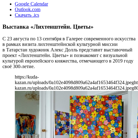
Google Calendar
Outlook.com
Скачать .ics
Выставка «Лихтенштейн. Цветы»
С 23 августа по 13 сентября в Галерее современного искусства
в рамках визита лихтенштейнской культурной миссии
в Татарстан художник Алекс Долль представит выставочный
проект «Лихтенштейн. Цветы» и познакомит с визуальной
культурой европейского княжества, отмечающего в 2019 году
своё 300-летие.
https://kuda-
kazan.ru/uploads/0a102e4098d809a62a4af1653464f324.jpeg
ht
kazan.ru/uploads/0a102e4098d809a62a4af1653464f324.jpeg
8