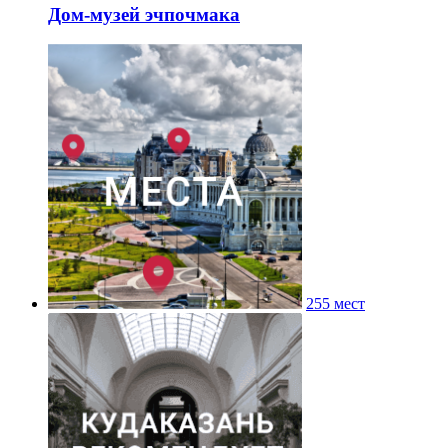
Дом-музей эчпочмака
255 мест