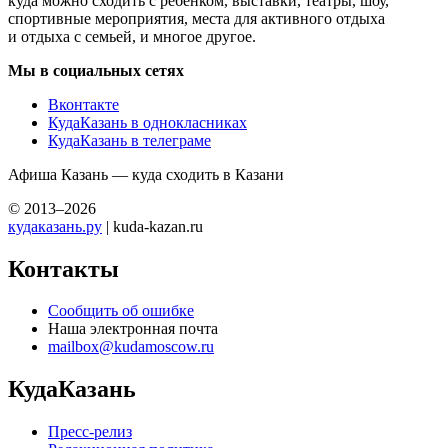
куда можно сходить с ребенком, выставки, театры, шоу,
спортивные мероприятия, места для активного отдыха
и отдыха с семьей, и многое другое.
Мы в социальных сетях
Вконтакте
КудаКазань в однокласниках
КудаКазань в телеграме
Афиша Казань — куда сходить в Казани
© 2013–2026
кудаказань.ру
| kuda-kazan.ru
Контакты
Сообщить об ошибке
Наша электронная почта
mailbox@kudamoscow.ru
КудаКазань
Пресс-релиз