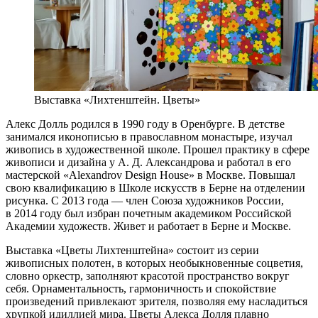
Выставка «Лихтенштейн. Цветы»
Алекс Долль родился в 1990 году в Оренбурге. В детстве
занимался иконописью в православном монастыре, изучал
живопись в художественной школе. Прошел практику в сфере
живописи и дизайна у А. Д. Александрова и работал в его
мастерской «Alexandrov Design House» в Москве. Повышал
свою квалификацию в Школе искусств в Берне на отделении
рисунка. С 2013 года — член Союза художников России,
в 2014 году был избран почетным академиком Российской
Академии художеств. Живет и работает в Берне и Москве.
Выставка «Цветы Лихтенштейна» состоит из серии
живописных полотен, в которых необыкновенные соцветия,
словно оркестр, заполняют красотой пространство вокруг
себя. Орнаментальность, гармоничность и спокойствие
произведений привлекают зрителя, позволяя ему насладиться
хрупкой идиллией мира. Цветы Алекса Долля плавно