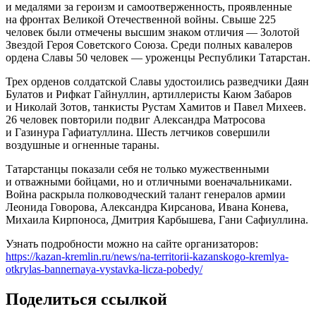
и медалями за героизм и самоотверженность, проявленные
на фронтах Великой Отечественной войны. Свыше 225
человек были отмечены высшим знаком отличия — Золотой
Звездой Героя Советского Союза. Среди полных кавалеров
ордена Славы 50 человек — уроженцы Республики Татарстан.
Трех орденов солдатской Славы удостоились разведчики Даян
Булатов и Рифкат Гайнуллин, артиллеристы Каюм Забаров
и Николай Зотов, танкисты Рустам Хамитов и Павел Михеев.
26 человек повторили подвиг Александра Матросова
и Газинура Гафиатуллина. Шесть летчиков совершили
воздушные и огненные тараны.
Татарстанцы показали себя не только мужественными
и отважными бойцами, но и отличными военачальниками.
Война раскрыла полководческий талант генералов армии
Леонида Говорова, Александра Кирсанова, Ивана Конева,
Михаила Кирпоноса, Дмитрия Карбышева, Гани Сафиуллина.
Узнать подробности можно на сайте организаторов:
https://kazan-kremlin.ru/news/na-territorii-kazanskogo-kremlya-
otkrylas-bannernaya-vystavka-licza-pobedy/
Поделиться ссылкой