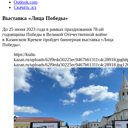
Outlook.com
Скачать .ics
Выставка «Лица Победы»
До 25 июня 2023 года в рамках празднования 78-ой
годовщины Победы в Великой Отечественной войне
в Казанском Кремле пройдет баннерная выставка «Лица
Победы».
https://kuda-
kazan.ru/uploads/62f9eda50225ec9467b61311c4c28918.jpg
htt
kazan.ru/uploads/62f9eda50225ec9467b61311c4c28918.jpg
12