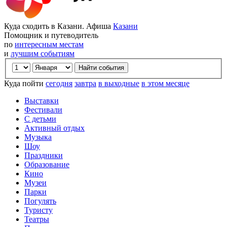
Куда сходить в Казани. Афиша
Казани
Помощник и путеводитель
по
интересным местам
и
лучшим событиям
Куда пойти
сегодня
завтра
в выходные
в этом месяце
Выставки
Фестивали
С детьми
Активный отдых
Музыка
Шоу
Праздники
Образование
Кино
Музеи
Парки
Погулять
Туристу
Театры