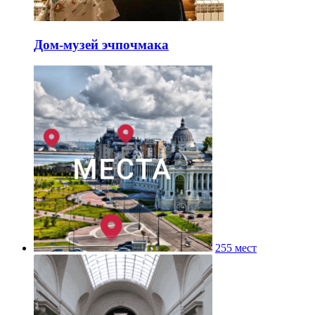
Дом-музей эчпочмака
255 мест