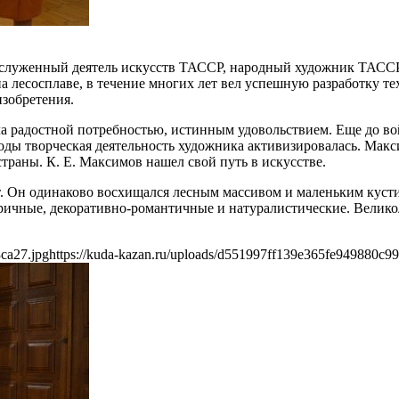
служенный деятель искусств ТАССР, народный художник ТАССР
а лесосплаве, в течение многих лет вел успешную разработку т
изобретения.
ла радостной потребностью, истинным удовольствием. Еще до в
ды творческая деятельность художника активизировалась. Макс
раны. К. Е. Максимов нашел свой путь в искусстве.
. Он одинаково восхищался лесным массивом и маленьким куст
иричные, декоративно-романтичные и натуралистические. Великол
ca27.jpg
https://kuda-kazan.ru/uploads/d551997ff139e365fe949880c99