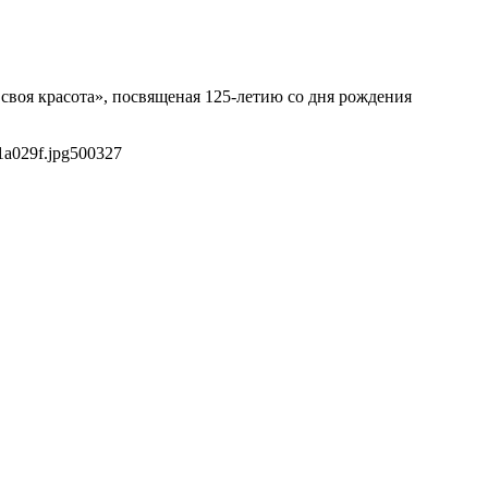
своя красота», посвященая 125-летию со дня рождения
1a029f.jpg
500
327