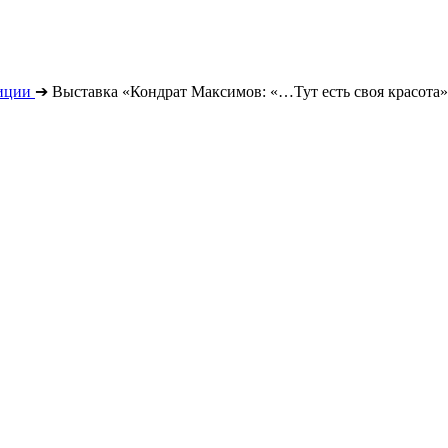
иции
➔
Выставка «Кондрат Максимов: «…Тут есть своя красота»