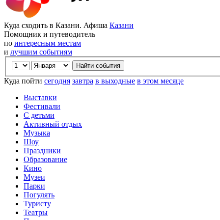
Куда сходить в Казани. Афиша
Казани
Помощник и путеводитель
по
интересным местам
и
лучшим событиям
Куда пойти
сегодня
завтра
в выходные
в этом месяце
Выставки
Фестивали
С детьми
Активный отдых
Музыка
Шоу
Праздники
Образование
Кино
Музеи
Парки
Погулять
Туристу
Театры