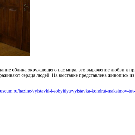
дание облика окружающего нас мира, это выражение любви к пр
раживают сердца людей. На выставке представлена живопись и
museum.ru/hazine/vyistavki-i-sobyitiya/vyistavka-kondrat-maksimov-tut-