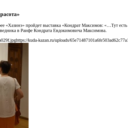
красота»
рее «Хазинэ» пройдет выставка «Кондрат Максимов: «…Тут есть 
поведника в Раифе Кондрата Евдокимовича Максимова.
a029f.jpg
https://kuda-kazan.ru/uploads/65e71487101a6fe503ad62c77a