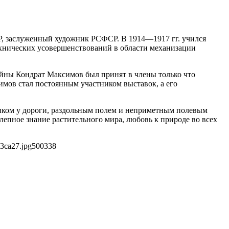
, заслуженный художник РСФСР. В 1914—1917 гг. учился
ехнических усовершенствований в области механизации
ойны Кондрат Максимов был принят в члены только что
имов стал постоянным участником выставок, а его
иком у дороги, раздольным полем и неприметным полевым
епное знание растительного мира, любовь к природе во всех
3ca27.jpg
500
338