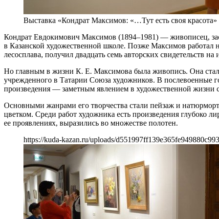
Выставка «Кондрат Максимов: «…Тут есть своя красота»
Кондрат Евдокимович Максимов (1894–1981) — живописец, за
в Казанской художественной школе. Позже Максимов работал н
лесосплава, получил двадцать семь авторских свидетельств на 
Но главным в жизни К. Е. Максимова была живопись. Она ста
учрежденного в Татарии Союза художников. В послевоенные го
произведения — заметным явлением в художественной жизни ст
Основными жанрами его творчества стали пейзаж и натюрморт
цветком. Среди работ художника есть произведения глубоко л
ее проявлениях, выразились во множестве полотен.
https://kuda-kazan.ru/uploads/d551997ff139e365fe949880c993