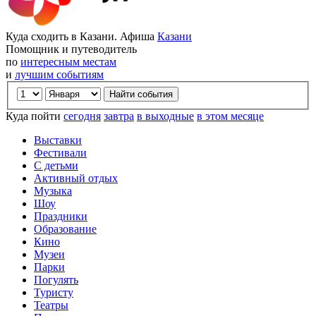
Куда сходить в Казани. Афиша
Казани
Помощник и путеводитель
по
интересным местам
и
лучшим событиям
Куда пойти
сегодня
завтра
в выходные
в этом месяце
Выставки
Фестивали
С детьми
Активный отдых
Музыка
Шоу
Праздники
Образование
Кино
Музеи
Парки
Погулять
Туристу
Театры