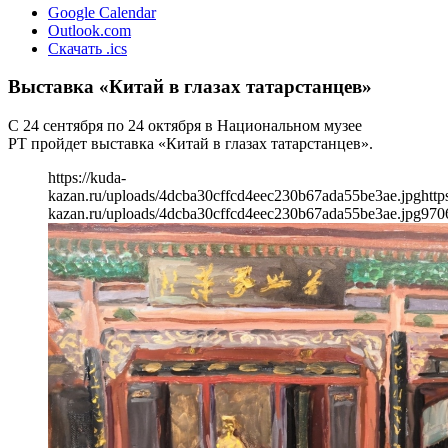
Google Calendar
Outlook.com
Скачать .ics
Выставка «Китай в глазах татарстанцев»
С 24 сентября по 24 октября в Национальном музее
РТ пройдет выставка «Китай в глазах татарстанцев».
https://kuda-
kazan.ru/uploads/4dcba30cffcd4eec230b67ada55be3ae.jpg
http
kazan.ru/uploads/4dcba30cffcd4eec230b67ada55be3ae.jpg
970