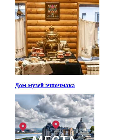
Дом-музей эчпочмака