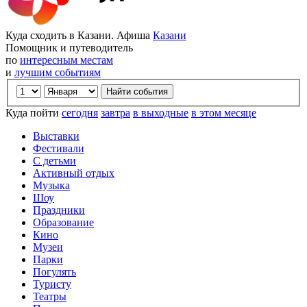
Куда сходить в Казани. Афиша
Казани
Помощник и путеводитель
по
интересным местам
и
лучшим событиям
Куда пойти
сегодня
завтра
в выходные
в этом месяце
Выставки
Фестивали
С детьми
Активный отдых
Музыка
Шоу
Праздники
Образование
Кино
Музеи
Парки
Погулять
Туристу
Театры