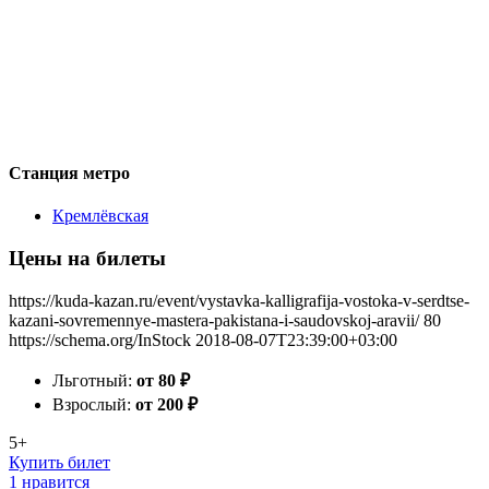
Станция метро
Кремлёвская
Цены на билеты
https://kuda-kazan.ru/event/vystavka-kalligrafija-vostoka-v-serdtse-
kazani-sovremennye-mastera-pakistana-i-saudovskoj-aravii/
80
https://schema.org/InStock
2018-08-07T23:39:00+03:00
Льготный:
от 80
₽
Взрослый:
от 200
₽
5+
Купить билет
1 нравится