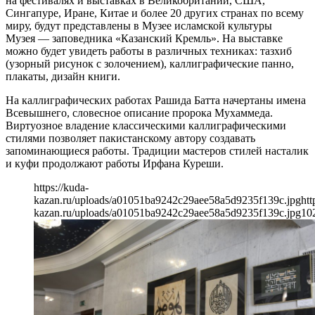
на фестивалях и выставках в Великобритании, США,
Сингапуре, Иране, Китае и более 20 других странах по всему
миру, будут представлены в Музее исламской культуры
Музея — заповедника «Казанский Кремль». На выставке
можно будет увидеть работы в различных техниках: тазхиб
(узорный рисунок с золочением), каллиграфические панно,
плакаты, дизайн книги.
На каллиграфических работах Рашида Батта начертаны имена
Всевышнего, словесное описание пророка Мухаммеда.
Виртуозное владение классическими каллиграфическими
стилями позволяет пакистанскому автору создавать
запоминающиеся работы. Традиции мастеров стилей насталик
и куфи продолжают работы Ирфана Куреши.
https://kuda-
kazan.ru/uploads/a01051ba9242c29aee58a5d9235f139c.jpg
htt
kazan.ru/uploads/a01051ba9242c29aee58a5d9235f139c.jpg
10