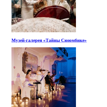
Музей-галерея «Тайны Сююмбике»