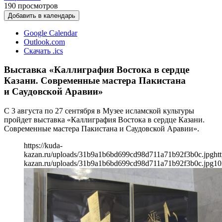
190
просмотров
Добавить в календарь
Google Calendar
Outlook.com
Скачать .ics
Выставка «Каллиграфия Востока в сердце
Казани. Современные мастера Пакистана
и Саудовской Аравии»
С 3 августа по 27 сентября в Музее исламской культуры
пройдет выставка «Каллиграфия Востока в сердце Казани.
Современные мастера Пакистана и Саудовской Аравии».
https://kuda-
kazan.ru/uploads/31b9a1b6bd699cd98d711a71b92f3b0c.jpg
ht
kazan.ru/uploads/31b9a1b6bd699cd98d711a71b92f3b0c.jpg
10