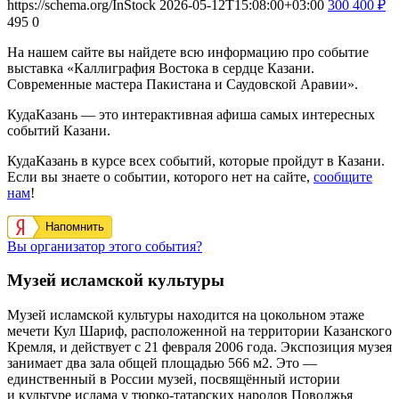
https://schema.org/InStock
2026-05-12T15:08:00+03:00
300
400
₽
495
0
На нашем сайте вы найдете всю информацию про событие
выставка «Каллиграфия Востока в сердце Казани.
Современные мастера Пакистана и Саудовской Аравии».
КудаКазань — это интерактивная афиша самых интересных
событий Казани.
КудаКазань в курсе всех событий, которые пройдут в Казани.
Если вы знаете о событии, которого нет на сайте,
сообщите
нам
!
Напомнить
Вы организатор этого события?
Музей исламской культуры
Музей исламской культуры находится на цокольном этаже
мечети Кул Шариф, расположенной на территории Казанского
Кремля, и действует с 21 февраля 2006 года. Экспозиция музея
занимает два зала общей площадью 566 м2. Это —
единственный в России музей, посвящённый истории
и культуре ислама у тюрко-татарских народов Поволжья