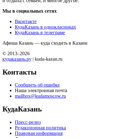
и отдыха с семьей, и многое другое.
Мы в социальных сетях
Вконтакте
КудаКазань в однокласниках
КудаКазань в телеграме
Афиша Казань — куда сходить в Казани
© 2013–2026
кудаказань.ру
| kuda-kazan.ru
Контакты
Сообщить об ошибке
Наша электронная почта
mailbox@kudamoscow.ru
КудаКазань
Пресс-релиз
Редакционная политика
Правовая информация