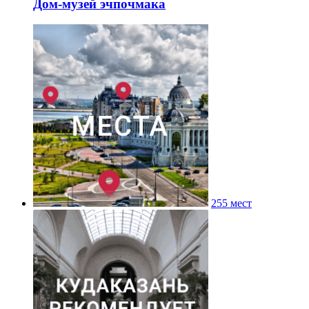
Дом-музей эчпочмака
255 мест