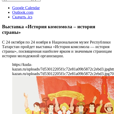
Google Calendar
Outlook.com
Скачать .ics
Выставка «История комсомола – история
страны»
С 24 октября по 24 ноября в Национальном музее Республики
Татарстан пройдет выставка «История комсомола — история
страны», посвященная наиболее ярким и значимым страницам
истории молодежной организации.
https://kuda-
kazan.ru/uploads/7d53012205f1c72e81a09b5872c2ebd3.jpg
ht
kazan.ru/uploads/7d53012205f1c72e81a09b5872c2ebd3.jpg
70