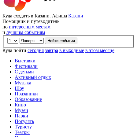
Куда сходить в Казани. Афиша
Казани
Помощник и путеводитель
по
интересным местам
и
лучшим событиям
Куда пойти
сегодня
завтра
в выходные
в этом месяце
Выставки
Фестивали
С детьми
Активный отдых
Музыка
Шоу
Праздники
Образование
Кино
Музеи
Парки
Погулять
Туристу
Театры