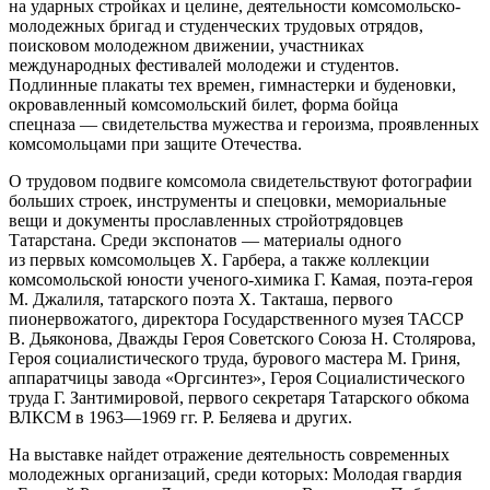
на ударных стройках и целине, деятельности комсомольско-
молодежных бригад и студенческих трудовых отрядов,
поисковом молодежном движении, участниках
международных фестивалей молодежи и студентов.
Подлинные плакаты тех времен, гимнастерки и буденовки,
окровавленный комсомольский билет, форма бойца
спецназа — свидетельства мужества и героизма, проявленных
комсомольцами при защите Отечества.
О трудовом подвиге комсомола свидетельствуют фотографии
больших строек, инструменты и спецовки, мемориальные
вещи и документы прославленных стройотрядовцев
Татарстана. Среди экспонатов — материалы одного
из первых комсомольцев Х. Гарбера, а также коллекции
комсомольской юности ученого-химика Г. Камая, поэта-героя
М. Джалиля, татарского поэта Х. Такташа, первого
пионервожатого, директора Государственного музея ТАССР
В. Дьяконова, Дважды Героя Советского Союза Н. Столярова,
Героя социалистического труда, бурового мастера М. Гриня,
аппаратчицы завода «Оргсинтез», Героя Социалистического
труда Г. Зантимировой, первого секретаря Татарского обкома
ВЛКСМ в 1963—1969 гг. Р. Беляева и других.
На выставке найдет отражение деятельность современных
молодежных организаций, среди которых: Молодая гвардия