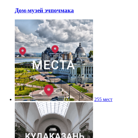
Дом-музей эчпочмака
255 мест