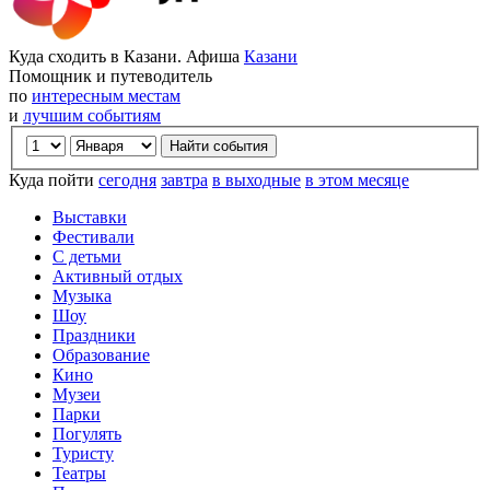
Куда сходить в Казани. Афиша
Казани
Помощник и путеводитель
по
интересным местам
и
лучшим событиям
Куда пойти
сегодня
завтра
в выходные
в этом месяце
Выставки
Фестивали
С детьми
Активный отдых
Музыка
Шоу
Праздники
Образование
Кино
Музеи
Парки
Погулять
Туристу
Театры